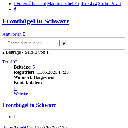
Foren-Übersicht
Marktplatz bei Explorer4x4
Suche Privat
Suche
Frontbügel in Schwarz
Antworten
Erweiterte
Suche
Suche
2 Beiträge • Seite
1
von
1
TomHC
Beiträge:
5
Registriert:
11.05.2026 17:25
Wohnort:
Hargesheim
Kontaktdaten:
Kontaktdaten
von
Website
TomHC
Frontbügel in Schwarz
Zitieren
Beitrag
von
TomHC
»
17.05.2026 07:59