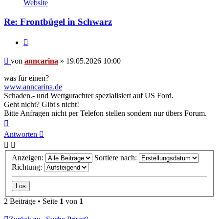
von
Website
anncarina
Re: Frontbügel in Schwarz
Zitieren
Beitrag
von
anncarina
»
19.05.2026 10:00
was für einen?
www.anncarina.de
Schaden.- und Wertgutachter spezialisiert auf US Ford.
Geht nicht? Gibt's nicht!
Bitte Anfragen nicht per Telefon stellen sondern nur übers Forum.
Nach
oben
Antworten
Anzeigen:
Sortiere nach:
Richtung:
2 Beiträge • Seite
1
von
1