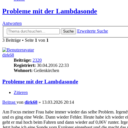
Probleme mit der Lambdasonde
Antworten
Erweiterte Suche
Suche
3 Beiträge • Seite
1
von
1
dirk68
Beiträge:
2320
Registriert:
30.04.2016 22:33
Wohnort:
Geilenkirchen
Probleme mit der Lambdasonde
Zitieren
Beitrag
von
dirk68
»
13.03.2026 20:14
Am Focus meiner Frau habe immer wieder das selbe Problem. Irgendwa
und es ging eine Weile. Dann wieder Fehler. Heute habe ich wieder e
geht er mal hoch beim Fahren und dann wieder auf 0,06V runter. Ir
Jetzt habe ich eine Sonde vom Explorer eingebaut und die macht das n