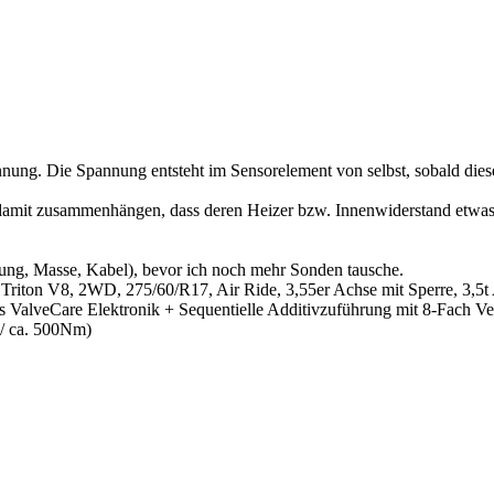
nnung. Die Spannung entsteht im Sensorelement von selbst, sobald diese
e damit zusammenhängen, dass deren Heizer bzw. Innenwiderstand etwas a
nung, Masse, Kabel), bevor ich noch mehr Sonden tausche.
 Triton V8, 2WD, 275/60/R17, Air Ride, 3,55er Achse mit Sperre, 3,5
lveCare Elektronik + Sequentielle Additivzuführung mit 8-Fach Verte
 / ca. 500Nm)