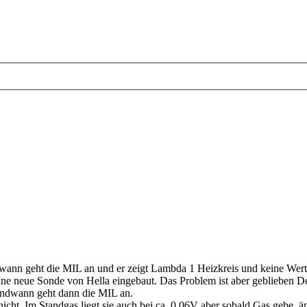
nn geht die MIL an und er zeigt Lambda 1 Heizkreis und keine Wertän
ine neue Sonde von Hella eingebaut. Das Problem ist aber geblieben D
gendwann geht dann die MIL an.
icht. Im Standgas liegt sie auch bei ca. 0,06V aber sobald Gas gebe, ä