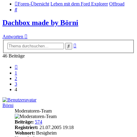
Foren-Übersicht
Leben mit dem Ford Explorer
Offroad
Suche
Dachbox made by Börni
Antworten
Erweiterte
Suche
Suche
46 Beiträge
Vorherige
1
2
3
4
Börni
Moderatoren-Team
Beiträge:
574
Registriert:
21.07.2005 19:18
Wohnort:
Besigheim