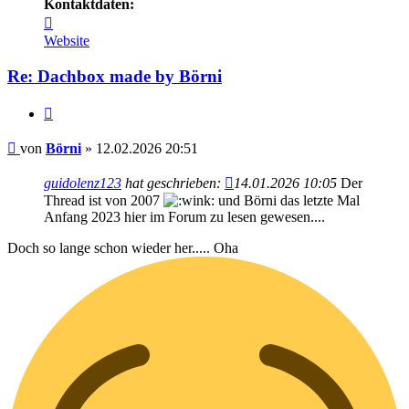
Kontaktdaten:
Kontaktdaten
von
Website
Börni
Re: Dachbox made by Börni
Zitieren
Beitrag
von
Börni
»
12.02.2026 20:51
guidolenz123
hat geschrieben:
14.01.2026 10:05
Der
Thread ist von 2007
und Börni das letzte Mal
Anfang 2023 hier im Forum zu lesen gewesen....
Doch so lange schon wieder her..... Oha