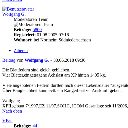
Wolfgang G.
Moderatoren-Team
Beiträge:
5800
Registriert:
01.08.2005 07:16
Wohnort:
bei Northeim,Südniedersachsen
Zitieren
Beitrag
von
Wolfgang G.
»
30.06.2018 09:36
Die Blattfedern sind gleich geblieben.
Vier Blätter,eingetragene Achslast am XP hinten 1405 kg.
Viele angebotenen Federn dürften nach dieser Lebensdauer "ausgeluts
Über Baugleichheit kann evtl. ein Rangerbesitzer Auskunft geben.
Wolfgang
XPII,gebaut 7/1997,EZ 11/97,SOHC, ICOM Gasanlage seit 11/2006
Nach oben
VFan
Beiträge:
44