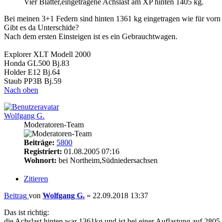
Vier Blätter,eingetragene Achslast am XP hinten 1405 kg.
Bei meinen 3+1 Federn sind hinten 1361 kg eingetragen wie für vorn
Gibt es da Unterschide?
Nach dem ersten Einsteigen ist es ein Gebrauchtwagen.
Explorer XLT Modell 2000
Honda GL500 Bj.83
Holder E12 Bj.64
Staub PP3B Bj.59
Nach oben
Wolfgang G.
Moderatoren-Team
Beiträge:
5800
Registriert:
01.08.2005 07:16
Wohnort:
bei Northeim,Südniedersachsen
Zitieren
Beitrag
von
Wolfgang G.
»
22.09.2018 13:37
Das ist richtig:
die Achslast hinten war 1361kg und ist bei einer Auflastung auf 28