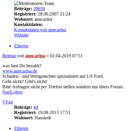
Beiträge:
20658
Registriert:
28.06.2007 21:24
Wohnort:
anncarina
Kontaktdaten:
Kontaktdaten von anncarina
Website
Zitieren
Beitrag
von
anncarina
»
02.04.2019 07:51
was hast Du bezahlt?
www.anncarina.de
Schaden.- und Wertgutachter spezialisiert auf US Ford.
Geht nicht? Gibt's nicht!
Bitte Anfragen nicht per Telefon stellen sondern nur übers Forum.
Nach oben
VFan
Beiträge:
44
Registriert:
19.08.2013 17:51
Wohnort:
Hanstedt
Zitieren