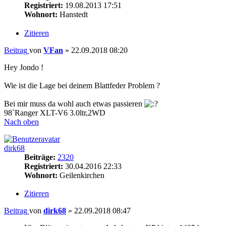
Registriert:
19.08.2013 17:51
Wohnort:
Hanstedt
Zitieren
Beitrag
von
VFan
»
22.09.2018 08:20
Hey Jondo !
Wie ist die Lage bei deinem Blattfeder Problem ?
Bei mir muss da wohl auch etwas passieren
98`Ranger XLT-V6 3.0ltr,2WD
Nach oben
dirk68
Beiträge:
2320
Registriert:
30.04.2016 22:33
Wohnort:
Geilenkirchen
Zitieren
Beitrag
von
dirk68
»
22.09.2018 08:47