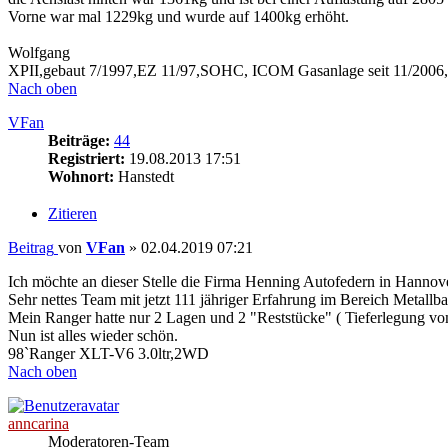
Vorne war mal 1229kg und wurde auf 1400kg erhöht.
Wolfgang
XPII,gebaut 7/1997,EZ 11/97,SOHC, ICOM Gasanlage seit 11/2006
Nach oben
VFan
Beiträge:
44
Registriert:
19.08.2013 17:51
Wohnort:
Hanstedt
Zitieren
Beitrag
von
VFan
»
02.04.2019 07:21
Ich möchte an dieser Stelle die Firma Henning Autofedern in Hannov
Sehr nettes Team mit jetzt 111 jähriger Erfahrung im Bereich Metallba
Mein Ranger hatte nur 2 Lagen und 2 "Reststücke" ( Tieferlegung vo
Nun ist alles wieder schön.
98`Ranger XLT-V6 3.0ltr,2WD
Nach oben
anncarina
Moderatoren-Team