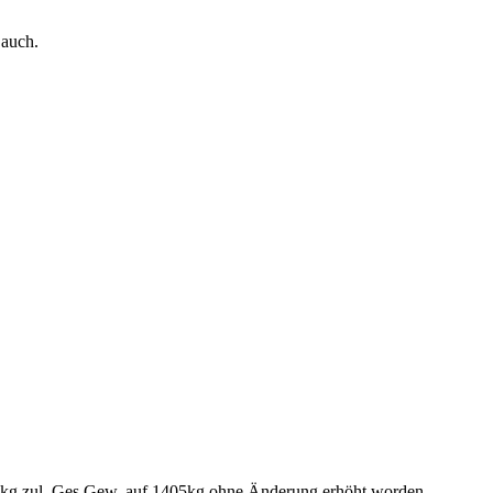
 auch.
05 kg zul. Ges.Gew. auf 1405kg ohne Änderung erhöht worden.