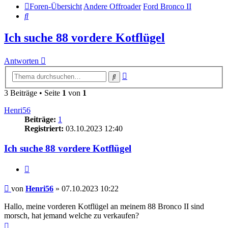
Foren-Übersicht
Andere Offroader
Ford Bronco II
Suche
Ich suche 88 vordere Kotflügel
Antworten
Erweiterte
Suche
Suche
3 Beiträge • Seite
1
von
1
Henri56
Beiträge:
1
Registriert:
03.10.2023 12:40
Ich suche 88 vordere Kotflügel
Zitieren
Beitrag
von
Henri56
»
07.10.2023 10:22
Hallo, meine vorderen Kotflügel an meinem 88 Bronco II sind
morsch, hat jemand welche zu verkaufen?
Nach