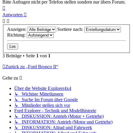
Bitte Anfragen nicht per Telefon stellen sondern nur übers Forum.
Nach
oben
Antworten
Anzeigen:
Sortiere nach:
Richtung:
3 Beiträge • Seite
1
von
1
Zurück zu „Ford Bronco II“
Gehe zu
Über die Website Explorer4x4
↳ Wichtige Mitteilungen
↳ Suche Im Forum über Google
↳ Mitglieder stellen sich vor
Ford Explorer - Technik und Modellhistorie
↳ DISKUSSION: Antrieb (Motor + Getriebe)
↳ INFORMATION: Antrieb (Motor und Getriebe)
↳ DISKUSSION: Allrad und Fahrwerk