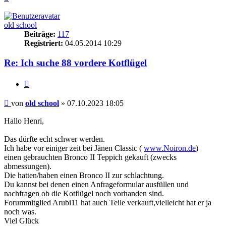
oben
old school
Beiträge:
117
Registriert:
04.05.2014 10:29
Re: Ich suche 88 vordere Kotflügel
Zitieren
Beitrag
von
old school
»
07.10.2023 18:05
Hallo Henri,
Das dürfte echt schwer werden.
Ich habe vor einiger zeit bei Jänen Classic (
www.Noiron.de
)
einen gebrauchten Bronco II Teppich gekauft (zwecks
abmessungen).
Die hatten/haben einen Bronco II zur schlachtung.
Du kannst bei denen einen Anfrageformular ausfüllen und
nachfragen ob die Kotflügel noch vorhanden sind.
Forummitglied Arubi11 hat auch Teile verkauft,vielleicht hat er ja
noch was.
Viel Glück