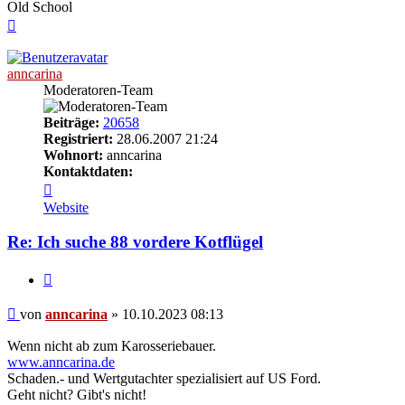
Old School
Nach
oben
anncarina
Moderatoren-Team
Beiträge:
20658
Registriert:
28.06.2007 21:24
Wohnort:
anncarina
Kontaktdaten:
Kontaktdaten
von
Website
anncarina
Re: Ich suche 88 vordere Kotflügel
Zitieren
Beitrag
von
anncarina
»
10.10.2023 08:13
Wenn nicht ab zum Karosseriebauer.
www.anncarina.de
Schaden.- und Wertgutachter spezialisiert auf US Ford.
Geht nicht? Gibt's nicht!