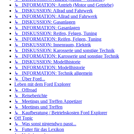
↳ INFORMATION: Antrieb (Motor und Getriebe)
↳ DISKUSSION: Allrad und Fahrwerk
↳ INFORMATION: Allrad und Fahrwerk
↳ DISKUSSION: Gasanlagen
↳ INFORMATION: Gasanlagen
↳ DISKUSSION: Reifen, Felgen, Tuning
↳ INFORMATION: Reifen, Felgen, Tuning
↳ DISKUSSION: Innenraum, Elektrik
↳ DISKUSSION: Karosserie und sonstige Technik
↳ INFORMATION: Karosserie und sonstige Technik
↳ DISKUSSION: Modellhistorie
↳ INFORMATION: Modellhistorie
↳ INFORMATION: Technik allgemein
↳ Über Ford...
Leben mit dem Ford Explorer
↳ Offroad
↳ Reiseberichte
↳ Meetings und Treffen Appetizer
↳ Meetings und Treffen
↳ Kaufberatung / Betriebskosten Ford Explorer
Off Topic
↳ Was sonst nirgendwo passt...
↳ Futter für das Lexikon