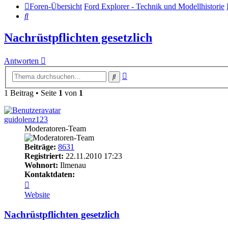
Foren-Übersicht
Ford Explorer - Technik und Modellhistorie
Suche
Nachrüstpflichten gesetzlich
Antworten
Erweiterte
Suche
Suche
1 Beitrag • Seite
1
von
1
guidolenz123
Moderatoren-Team
Beiträge:
8631
Registriert:
22.11.2010 17:23
Wohnort:
Ilmenau
Kontaktdaten:
Kontaktdaten
von
Website
guidolenz123
Nachrüstpflichten gesetzlich