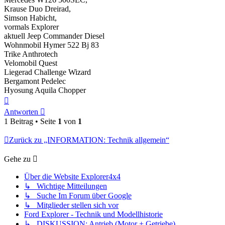
Krause Duo Dreirad,
Simson Habicht,
vormals Explorer
aktuell Jeep Commander Diesel
Wohnmobil Hymer 522 Bj 83
Trike Anthrotech
Velomobil Quest
Liegerad Challenge Wizard
Bergamont Pedelec
Hyosung Aquila Chopper
Nach
oben
Antworten
1 Beitrag • Seite
1
von
1
Zurück zu „INFORMATION: Technik allgemein“
Gehe zu
Über die Website Explorer4x4
↳ Wichtige Mitteilungen
↳ Suche Im Forum über Google
↳ Mitglieder stellen sich vor
Ford Explorer - Technik und Modellhistorie
↳ DISKUSSION: Antrieb (Motor + Getriebe)