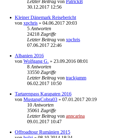
Letzter Beitrag
von
PatrickB
30.12.2017 12:56
Kleiner Dänemark Reisebericht
von
xpchris
»
04.06.2017 20:03
5
Antworten
24218
Zugriffe
Letzter Beitrag
von
xpchris
07.06.2017 22:46
Albanien 2016
von
Wolfgang G.
»
23.09.2016 08:01
8
Antworten
33550
Zugriffe
Letzter Beitrag
von
trackjamm
06.02.2017 10:50
Tartarenpass Karapaten 2016
von
MustangCobra03
»
07.01.2017 20:19
10
Antworten
35061
Zugriffe
Letzter Beitrag
von
anncarina
09.01.2017 10:47
Offroadtour Rumänien 2015
von
holzi
»
08.10.2014 18:34