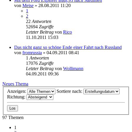
Mit dem Ford Explorer Bauj.93 nach Sardinien
von
Meise
»
28.08.2011 11:20
1
2
22
Antworten
52694
Zugriffe
Letzter Beitrag
von
Rico
11.10.2011 15:03
Das nicht ganz so schöne Ende einer Fahrt nach Russland
von
fromrussia
»
04.09.2011 08:41
1
Antworten
17076
Zugriffe
Letzter Beitrag
von
Wollimann
04.09.2011 09:36
Neues Thema
Anzeigen:
Sortiere nach:
Richtung:
97 Themen
1