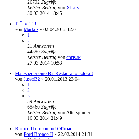
26792
Zugriffe
Letzter Beitrag
von
XLars
30.03.2014 18:45
T Ü V ! ! !
von
Markus
»
02.04.2012 12:01
1
2
21
Antworten
44850
Zugriffe
Letzter Beitrag
von
chris2k
27.03.2014 10:53
Mal wieder eine B2-Restaurationsdoku!
von
JussoB2
»
20.01.2013 23:04
1
2
3
39
Antworten
65460
Zugriffe
Letzter Beitrag
von
Alterspinner
16.03.2014 21:49
Bronco II umbau auf Offroad
von
Ford Bronco II
»
22.02.2014 21:31