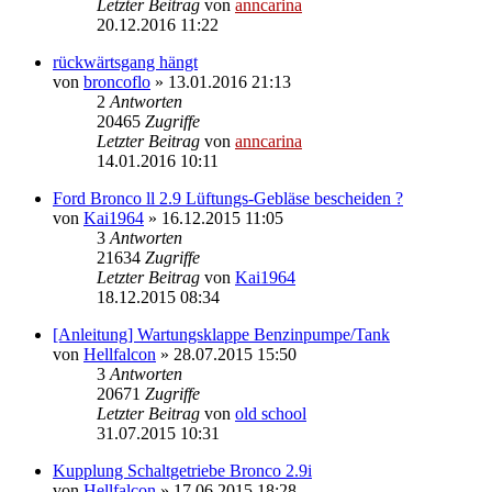
Letzter Beitrag
von
anncarina
20.12.2016 11:22
rückwärtsgang hängt
von
broncoflo
»
13.01.2016 21:13
2
Antworten
20465
Zugriffe
Letzter Beitrag
von
anncarina
14.01.2016 10:11
Ford Bronco ll 2.9 Lüftungs-Gebläse bescheiden ?
von
Kai1964
»
16.12.2015 11:05
3
Antworten
21634
Zugriffe
Letzter Beitrag
von
Kai1964
18.12.2015 08:34
[Anleitung] Wartungsklappe Benzinpumpe/Tank
von
Hellfalcon
»
28.07.2015 15:50
3
Antworten
20671
Zugriffe
Letzter Beitrag
von
old school
31.07.2015 10:31
Kupplung Schaltgetriebe Bronco 2.9i
von
Hellfalcon
»
17.06.2015 18:28