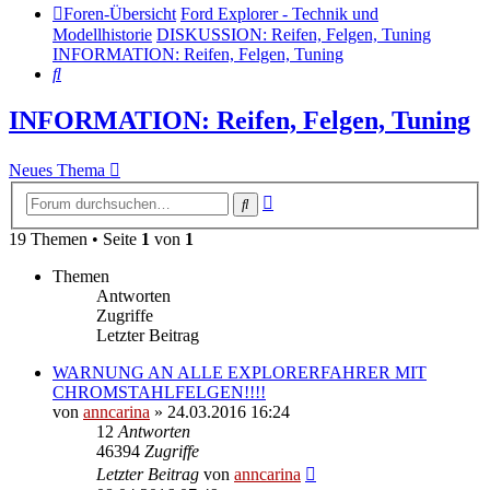
Foren-Übersicht
Ford Explorer - Technik und
Modellhistorie
DISKUSSION: Reifen, Felgen, Tuning
INFORMATION: Reifen, Felgen, Tuning
Suche
INFORMATION: Reifen, Felgen, Tuning
Neues Thema
Erweiterte
Suche
Suche
19 Themen • Seite
1
von
1
Themen
Antworten
Zugriffe
Letzter Beitrag
WARNUNG AN ALLE EXPLORERFAHRER MIT
CHROMSTAHLFELGEN!!!!
von
anncarina
»
24.03.2016 16:24
12
Antworten
46394
Zugriffe
Letzter Beitrag
von
anncarina