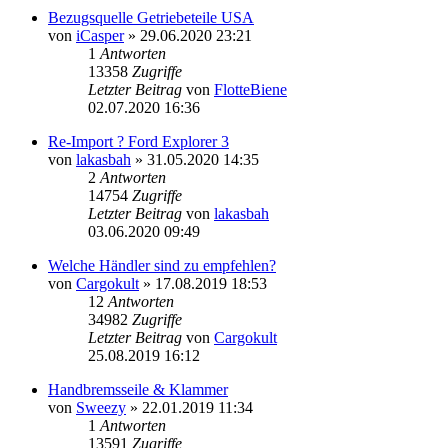
Bezugsquelle Getriebeteile USA
von
iCasper
»
29.06.2020 23:21
1
Antworten
13358
Zugriffe
Letzter Beitrag
von
FlotteBiene
02.07.2020 16:36
Re-Import ? Ford Explorer 3
von
lakasbah
»
31.05.2020 14:35
2
Antworten
14754
Zugriffe
Letzter Beitrag
von
lakasbah
03.06.2020 09:49
Welche Händler sind zu empfehlen?
von
Cargokult
»
17.08.2019 18:53
12
Antworten
34982
Zugriffe
Letzter Beitrag
von
Cargokult
25.08.2019 16:12
Handbremsseile & Klammer
von
Sweezy
»
22.01.2019 11:34
1
Antworten
13591
Zugriffe