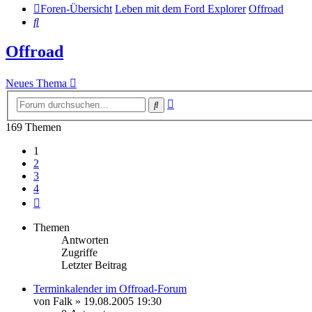
Foren-Übersicht
Leben mit dem Ford Explorer
Offroad
Suche
Offroad
Neues Thema
Erweiterte
Suche
Suche
169 Themen
1
2
3
4
Nächste
Themen
Antworten
Zugriffe
Letzter Beitrag
Terminkalender im Offroad-Forum
von
Falk
»
19.08.2005 19:30