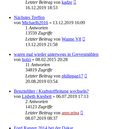
Letzter Beitrag
von
kadze
16.12.2019 18:53
Nächstes Treffen
von
Michaelh2016
»
13.12.2019 16:09
1
Antworten
13559
Zugriffe
Letzter Beitrag
von
Wanne V8
13.12.2019 21:58
waren mal wieder unterwegs in Grevesmühlen
von
holzi
»
08.02.2015 20:28
11
Antworten
34819
Zugriffe
Letzter Beitrag
von
philippap17
20.08.2019 03:54
Benzinfilter / Kraftstoffleitung wechseln?
von
Lisbeth Kiesbett
»
06.07.2019 17:13
2
Antworten
14123
Zugriffe
Letzter Beitrag
von
anncarina
08.07.2019 08:37
Ford Ranger 2014 bei der Dakar