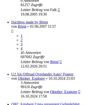
0
Antworten
81257
Zugriffe
Letzter Beitrag
von
Falk
19.08.2005 19:30
Dachbox made by Börni
von
Börni
»
01.06.2007 11:57
1
2
3
4
45
Antworten
697692
Zugriffe
Letzter Beitrag
von
Börni
12.02.2026 20:51
U2 Als Offroad Overlander Auto// Fragen
von
Oktober_Explorer
»
10.10.2024 21:03
3
Antworten
99110
Zugriffe
Letzter Beitrag
von
Oktober_Explorer
16.10.2024 17:58
ORC Arnsberg Unna organisiert Geländefahrt