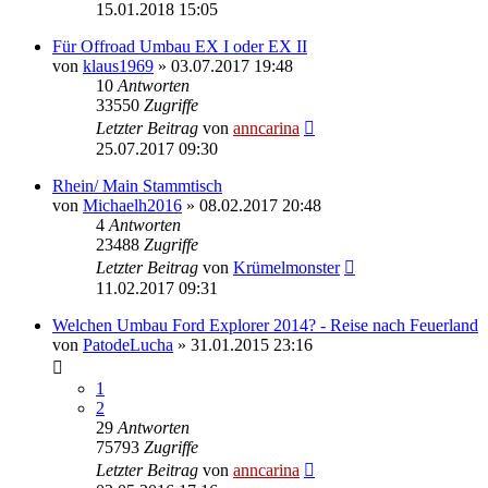
15.01.2018 15:05
Für Offroad Umbau EX I oder EX II
von
klaus1969
»
03.07.2017 19:48
10
Antworten
33550
Zugriffe
Letzter Beitrag
von
anncarina
25.07.2017 09:30
Rhein/ Main Stammtisch
von
Michaelh2016
»
08.02.2017 20:48
4
Antworten
23488
Zugriffe
Letzter Beitrag
von
Krümelmonster
11.02.2017 09:31
Welchen Umbau Ford Explorer 2014? - Reise nach Feuerland
von
PatodeLucha
»
31.01.2015 23:16
1
2
29
Antworten
75793
Zugriffe
Letzter Beitrag
von
anncarina