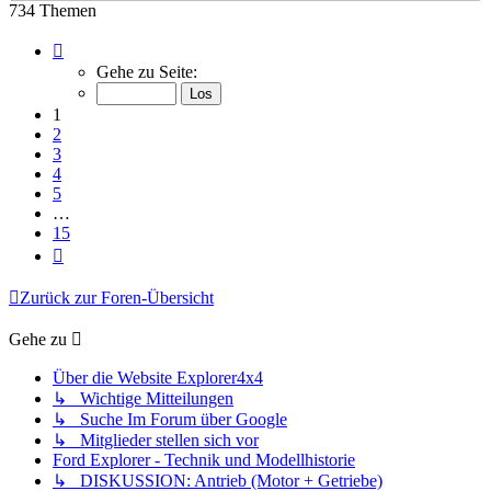
734 Themen
Seite
1
Gehe zu Seite:
von
15
1
2
3
4
5
…
15
Nächste
Zurück zur Foren-Übersicht
Gehe zu
Über die Website Explorer4x4
↳ Wichtige Mitteilungen
↳ Suche Im Forum über Google
↳ Mitglieder stellen sich vor
Ford Explorer - Technik und Modellhistorie
↳ DISKUSSION: Antrieb (Motor + Getriebe)