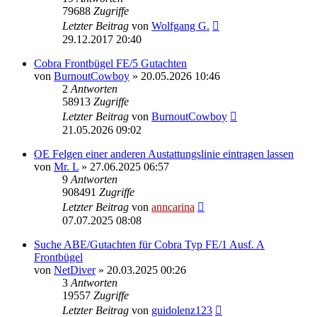
79688
Zugriffe
Letzter Beitrag
von
Wolfgang G.
29.12.2017 20:40
Cobra Frontbügel FE/5 Gutachten
von
BurnoutCowboy
»
20.05.2026 10:46
2
Antworten
58913
Zugriffe
Letzter Beitrag
von
BurnoutCowboy
21.05.2026 09:02
OE Felgen einer anderen Austattungslinie eintragen lassen
von
Mr. L
»
27.06.2025 06:57
9
Antworten
908491
Zugriffe
Letzter Beitrag
von
anncarina
07.07.2025 08:08
Suche ABE/Gutachten für Cobra Typ FE/1 Ausf. A
Frontbügel
von
NetDiver
»
20.03.2025 00:26
3
Antworten
19557
Zugriffe
Letzter Beitrag
von
guidolenz123