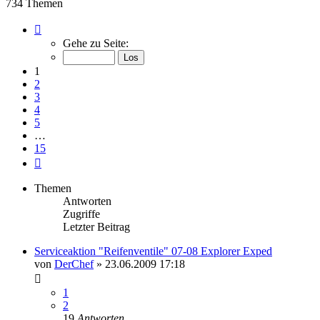
734 Themen
Seite
1
Gehe zu Seite:
von
15
1
2
3
4
5
…
15
Nächste
Themen
Antworten
Zugriffe
Letzter Beitrag
Serviceaktion "Reifenventile" 07-08 Explorer Exped
von
DerChef
»
23.06.2009 17:18
1
2
19
Antworten