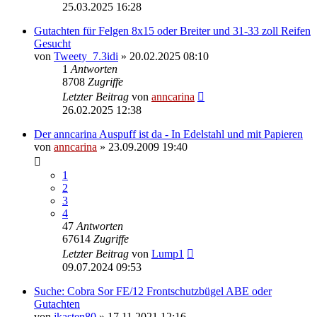
25.03.2025 16:28
Gutachten für Felgen 8x15 oder Breiter und 31-33 zoll Reifen
Gesucht
von
Tweety_7.3idi
»
20.02.2025 08:10
1
Antworten
8708
Zugriffe
Letzter Beitrag
von
anncarina
26.02.2025 12:38
Der anncarina Auspuff ist da - In Edelstahl und mit Papieren
von
anncarina
»
23.09.2009 19:40
1
2
3
4
47
Antworten
67614
Zugriffe
Letzter Beitrag
von
Lump1
09.07.2024 09:53
Suche: Cobra Sor FE/12 Frontschutzbügel ABE oder
Gutachten
von
jkasten80
»
17.11.2021 12:16