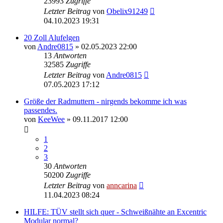
23993
Zugriffe
Letzter Beitrag
von
Obelix91249
04.10.2023 19:31
20 Zoll Alufelgen
von
Andre0815
»
02.05.2023 22:00
13
Antworten
32585
Zugriffe
Letzter Beitrag
von
Andre0815
07.05.2023 17:12
Größe der Radmuttern - nirgends bekomme ich was
passendes.
von
KeeWee
»
09.11.2017 12:00
1
2
3
30
Antworten
50200
Zugriffe
Letzter Beitrag
von
anncarina
11.04.2023 08:24
HILFE: TÜV stellt sich quer - Schweißnähte an Excentric
Modular normal?