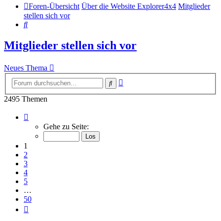
Foren-Übersicht
Über die Website Explorer4x4
Mitglieder
stellen sich vor
Suche
Mitglieder stellen sich vor
Neues Thema
Erweiterte
Suche
Suche
2495 Themen
Seite
1
Gehe zu Seite:
von
50
1
2
3
4
5
…
50
Nächste