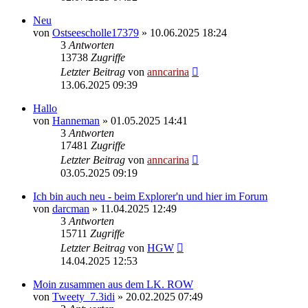
Neu
von
Ostseescholle17379
»
10.06.2025 18:24
3
Antworten
13738
Zugriffe
Letzter Beitrag
von
anncarina
13.06.2025 09:39
Hallo
von
Hanneman
»
01.05.2025 14:41
3
Antworten
17481
Zugriffe
Letzter Beitrag
von
anncarina
03.05.2025 09:19
Ich bin auch neu - beim Explorer'n und hier im Forum
von
darcman
»
11.04.2025 12:49
3
Antworten
15711
Zugriffe
Letzter Beitrag
von
HGW
14.04.2025 12:53
Moin zusammen aus dem LK. ROW
von
Tweety_7.3idi
»
20.02.2025 07:49