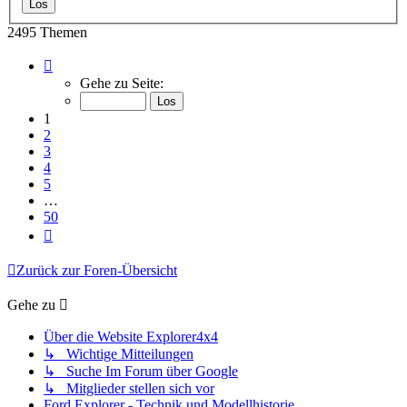
2495 Themen
Seite
1
Gehe zu Seite:
von
50
1
2
3
4
5
…
50
Nächste
Zurück zur Foren-Übersicht
Gehe zu
Über die Website Explorer4x4
↳ Wichtige Mitteilungen
↳ Suche Im Forum über Google
↳ Mitglieder stellen sich vor
Ford Explorer - Technik und Modellhistorie