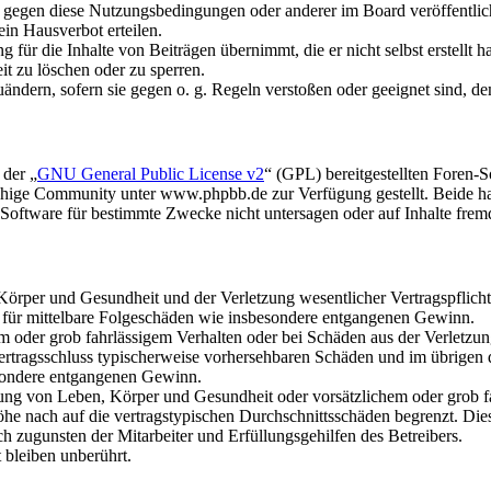
n gegen diese Nutzungsbedingungen oder anderer im Board veröffentli
in Hausverbot erteilen.
für die Inhalte von Beiträgen übernimmt, die er nicht selbst erstellt 
it zu löschen oder zu sperren.
uändern, sofern sie gegen o. g. Regeln verstoßen oder geeignet sind, 
 der „
GNU General Public License v2
“ (GPL) bereitgestellten Foren
hige Community unter www.phpbb.de zur Verfügung gestellt. Beide hab
oftware für bestimmte Zwecke nicht untersagen oder auf Inhalte frem
rper und Gesundheit und der Verletzung wesentlicher Vertragspflichten
ch für mittelbare Folgeschäden wie insbesondere entgangenen Gewinn.
em oder grob fahrlässigem Verhalten oder bei Schäden aus der Verletz
i Vertragsschluss typischerweise vorhersehbaren Schäden und im übrigen
besondere entgangenen Gewinn.
ng von Leben, Körper und Gesundheit oder vorsätzlichem oder grob fah
e nach auf die vertragstypischen Durchschnittsschäden begrenzt. Dies
h zugunsten der Mitarbeiter und Erfüllungsgehilfen des Betreibers.
bleiben unberührt.