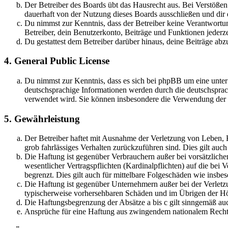
Der Betreiber des Boards übt das Hausrecht aus. Bei Verstöße
dauerhaft von der Nutzung dieses Boards ausschließen und dir e
Du nimmst zur Kenntnis, dass der Betreiber keine Verantwortung 
Betreiber, dein Benutzerkonto, Beiträge und Funktionen jederze
Du gestattest dem Betreiber darüber hinaus, deine Beiträge abz
4. General Public License
Du nimmst zur Kenntnis, dass es sich bei phpBB um eine unter
deutschsprachige Informationen werden durch die deutschsprac
verwendet wird. Sie können insbesondere die Verwendung der S
5. Gewährleistung
Der Betreiber haftet mit Ausnahme der Verletzung von Leben, Kö
grob fahrlässiges Verhalten zurückzuführen sind. Dies gilt au
Die Haftung ist gegenüber Verbrauchern außer bei vorsätzlich
wesentlicher Vertragspflichten (Kardinalpflichten) auf die be
begrenzt. Dies gilt auch für mittelbare Folgeschäden wie ins
Die Haftung ist gegenüber Unternehmern außer bei der Verletzu
typischerweise vorhersehbaren Schäden und im Übrigen der Höh
Die Haftungsbegrenzung der Absätze a bis c gilt sinngemäß auc
Ansprüche für eine Haftung aus zwingendem nationalem Recht 