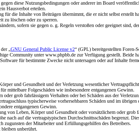
n gegen diese Nutzungsbedingungen oder anderer im Board veröffentli
in Hausverbot erteilen.
für die Inhalte von Beiträgen übernimmt, die er nicht selbst erstellt 
it zu löschen oder zu sperren.
uändern, sofern sie gegen o. g. Regeln verstoßen oder geeignet sind, 
 der „
GNU General Public License v2
“ (GPL) bereitgestellten Foren
hige Community unter www.phpbb.de zur Verfügung gestellt. Beide hab
oftware für bestimmte Zwecke nicht untersagen oder auf Inhalte frem
rper und Gesundheit und der Verletzung wesentlicher Vertragspflichten
ch für mittelbare Folgeschäden wie insbesondere entgangenen Gewinn.
em oder grob fahrlässigem Verhalten oder bei Schäden aus der Verletz
i Vertragsschluss typischerweise vorhersehbaren Schäden und im übrigen
besondere entgangenen Gewinn.
ng von Leben, Körper und Gesundheit oder vorsätzlichem oder grob fah
e nach auf die vertragstypischen Durchschnittsschäden begrenzt. Dies
h zugunsten der Mitarbeiter und Erfüllungsgehilfen des Betreibers.
bleiben unberührt.