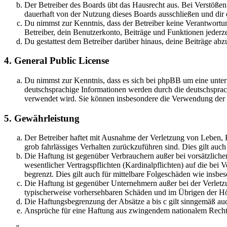
Der Betreiber des Boards übt das Hausrecht aus. Bei Verstöße
dauerhaft von der Nutzung dieses Boards ausschließen und dir e
Du nimmst zur Kenntnis, dass der Betreiber keine Verantwortung 
Betreiber, dein Benutzerkonto, Beiträge und Funktionen jederze
Du gestattest dem Betreiber darüber hinaus, deine Beiträge abz
4. General Public License
Du nimmst zur Kenntnis, dass es sich bei phpBB um eine unter
deutschsprachige Informationen werden durch die deutschsprac
verwendet wird. Sie können insbesondere die Verwendung der S
5. Gewährleistung
Der Betreiber haftet mit Ausnahme der Verletzung von Leben, Kö
grob fahrlässiges Verhalten zurückzuführen sind. Dies gilt au
Die Haftung ist gegenüber Verbrauchern außer bei vorsätzlich
wesentlicher Vertragspflichten (Kardinalpflichten) auf die be
begrenzt. Dies gilt auch für mittelbare Folgeschäden wie ins
Die Haftung ist gegenüber Unternehmern außer bei der Verletzu
typischerweise vorhersehbaren Schäden und im Übrigen der Höh
Die Haftungsbegrenzung der Absätze a bis c gilt sinngemäß auc
Ansprüche für eine Haftung aus zwingendem nationalem Recht 