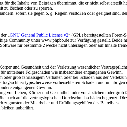
für die Inhalte von Beiträgen übernimmt, die er nicht selbst erstellt 
it zu löschen oder zu sperren.
uändern, sofern sie gegen o. g. Regeln verstoßen oder geeignet sind, 
 der „
GNU General Public License v2
“ (GPL) bereitgestellten Foren
hige Community unter www.phpbb.de zur Verfügung gestellt. Beide hab
oftware für bestimmte Zwecke nicht untersagen oder auf Inhalte frem
rper und Gesundheit und der Verletzung wesentlicher Vertragspflichten
ch für mittelbare Folgeschäden wie insbesondere entgangenen Gewinn.
em oder grob fahrlässigem Verhalten oder bei Schäden aus der Verletz
i Vertragsschluss typischerweise vorhersehbaren Schäden und im übrigen
besondere entgangenen Gewinn.
ng von Leben, Körper und Gesundheit oder vorsätzlichem oder grob fah
e nach auf die vertragstypischen Durchschnittsschäden begrenzt. Dies
h zugunsten der Mitarbeiter und Erfüllungsgehilfen des Betreibers.
bleiben unberührt.