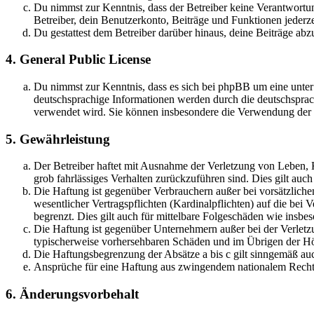
Du nimmst zur Kenntnis, dass der Betreiber keine Verantwortung 
Betreiber, dein Benutzerkonto, Beiträge und Funktionen jederze
Du gestattest dem Betreiber darüber hinaus, deine Beiträge abz
4. General Public License
Du nimmst zur Kenntnis, dass es sich bei phpBB um eine unter
deutschsprachige Informationen werden durch die deutschsprac
verwendet wird. Sie können insbesondere die Verwendung der S
5. Gewährleistung
Der Betreiber haftet mit Ausnahme der Verletzung von Leben, Kö
grob fahrlässiges Verhalten zurückzuführen sind. Dies gilt au
Die Haftung ist gegenüber Verbrauchern außer bei vorsätzlich
wesentlicher Vertragspflichten (Kardinalpflichten) auf die be
begrenzt. Dies gilt auch für mittelbare Folgeschäden wie ins
Die Haftung ist gegenüber Unternehmern außer bei der Verletzu
typischerweise vorhersehbaren Schäden und im Übrigen der Höh
Die Haftungsbegrenzung der Absätze a bis c gilt sinngemäß auc
Ansprüche für eine Haftung aus zwingendem nationalem Recht 
6. Änderungsvorbehalt