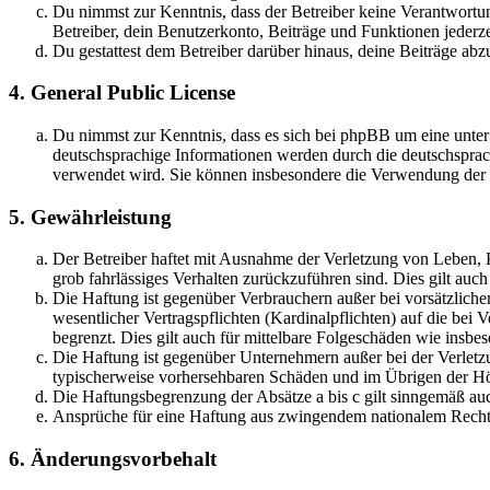
Du nimmst zur Kenntnis, dass der Betreiber keine Verantwortung 
Betreiber, dein Benutzerkonto, Beiträge und Funktionen jederze
Du gestattest dem Betreiber darüber hinaus, deine Beiträge abz
4. General Public License
Du nimmst zur Kenntnis, dass es sich bei phpBB um eine unter
deutschsprachige Informationen werden durch die deutschsprac
verwendet wird. Sie können insbesondere die Verwendung der S
5. Gewährleistung
Der Betreiber haftet mit Ausnahme der Verletzung von Leben, Kö
grob fahrlässiges Verhalten zurückzuführen sind. Dies gilt au
Die Haftung ist gegenüber Verbrauchern außer bei vorsätzlich
wesentlicher Vertragspflichten (Kardinalpflichten) auf die be
begrenzt. Dies gilt auch für mittelbare Folgeschäden wie ins
Die Haftung ist gegenüber Unternehmern außer bei der Verletzu
typischerweise vorhersehbaren Schäden und im Übrigen der Höh
Die Haftungsbegrenzung der Absätze a bis c gilt sinngemäß auc
Ansprüche für eine Haftung aus zwingendem nationalem Recht 
6. Änderungsvorbehalt