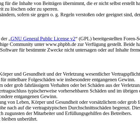
für die Inhalte von Beiträgen übernimmt, die er nicht selbst erstellt 
it zu löschen oder zu sperren.
uändern, sofern sie gegen o. g. Regeln verstoßen oder geeignet sind, 
 der „
GNU General Public License v2
“ (GPL) bereitgestellten Foren
hige Community unter www.phpbb.de zur Verfügung gestellt. Beide hab
oftware für bestimmte Zwecke nicht untersagen oder auf Inhalte frem
rper und Gesundheit und der Verletzung wesentlicher Vertragspflichten
ch für mittelbare Folgeschäden wie insbesondere entgangenen Gewinn.
em oder grob fahrlässigem Verhalten oder bei Schäden aus der Verletz
i Vertragsschluss typischerweise vorhersehbaren Schäden und im übrigen
besondere entgangenen Gewinn.
ng von Leben, Körper und Gesundheit oder vorsätzlichem oder grob fah
e nach auf die vertragstypischen Durchschnittsschäden begrenzt. Dies
h zugunsten der Mitarbeiter und Erfüllungsgehilfen des Betreibers.
bleiben unberührt.