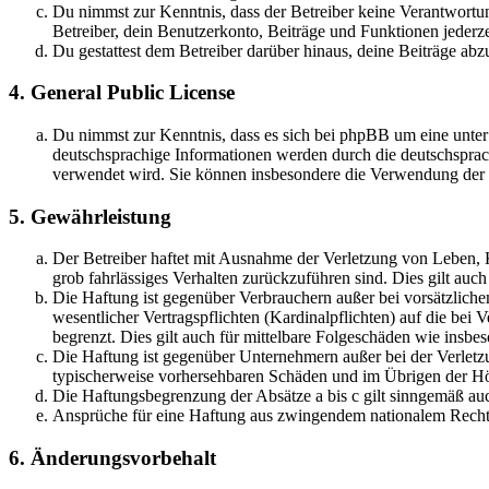
Du nimmst zur Kenntnis, dass der Betreiber keine Verantwortung 
Betreiber, dein Benutzerkonto, Beiträge und Funktionen jederze
Du gestattest dem Betreiber darüber hinaus, deine Beiträge abz
4. General Public License
Du nimmst zur Kenntnis, dass es sich bei phpBB um eine unter
deutschsprachige Informationen werden durch die deutschsprac
verwendet wird. Sie können insbesondere die Verwendung der S
5. Gewährleistung
Der Betreiber haftet mit Ausnahme der Verletzung von Leben, Kö
grob fahrlässiges Verhalten zurückzuführen sind. Dies gilt au
Die Haftung ist gegenüber Verbrauchern außer bei vorsätzlich
wesentlicher Vertragspflichten (Kardinalpflichten) auf die be
begrenzt. Dies gilt auch für mittelbare Folgeschäden wie ins
Die Haftung ist gegenüber Unternehmern außer bei der Verletzu
typischerweise vorhersehbaren Schäden und im Übrigen der Höh
Die Haftungsbegrenzung der Absätze a bis c gilt sinngemäß auc
Ansprüche für eine Haftung aus zwingendem nationalem Recht 
6. Änderungsvorbehalt