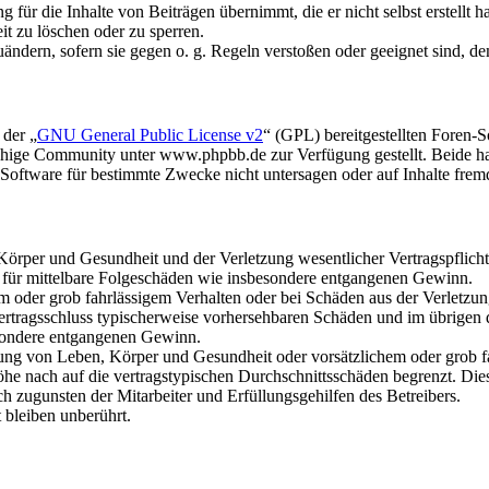
für die Inhalte von Beiträgen übernimmt, die er nicht selbst erstellt 
it zu löschen oder zu sperren.
uändern, sofern sie gegen o. g. Regeln verstoßen oder geeignet sind, 
 der „
GNU General Public License v2
“ (GPL) bereitgestellten Foren
hige Community unter www.phpbb.de zur Verfügung gestellt. Beide hab
oftware für bestimmte Zwecke nicht untersagen oder auf Inhalte frem
rper und Gesundheit und der Verletzung wesentlicher Vertragspflichten
ch für mittelbare Folgeschäden wie insbesondere entgangenen Gewinn.
em oder grob fahrlässigem Verhalten oder bei Schäden aus der Verletz
i Vertragsschluss typischerweise vorhersehbaren Schäden und im übrigen
besondere entgangenen Gewinn.
ng von Leben, Körper und Gesundheit oder vorsätzlichem oder grob fah
e nach auf die vertragstypischen Durchschnittsschäden begrenzt. Dies
h zugunsten der Mitarbeiter und Erfüllungsgehilfen des Betreibers.
bleiben unberührt.