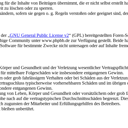
für die Inhalte von Beiträgen übernimmt, die er nicht selbst erstellt 
it zu löschen oder zu sperren.
uändern, sofern sie gegen o. g. Regeln verstoßen oder geeignet sind, 
 der „
GNU General Public License v2
“ (GPL) bereitgestellten Foren
hige Community unter www.phpbb.de zur Verfügung gestellt. Beide hab
oftware für bestimmte Zwecke nicht untersagen oder auf Inhalte frem
rper und Gesundheit und der Verletzung wesentlicher Vertragspflichten
ch für mittelbare Folgeschäden wie insbesondere entgangenen Gewinn.
em oder grob fahrlässigem Verhalten oder bei Schäden aus der Verletz
i Vertragsschluss typischerweise vorhersehbaren Schäden und im übrigen
besondere entgangenen Gewinn.
ng von Leben, Körper und Gesundheit oder vorsätzlichem oder grob fah
e nach auf die vertragstypischen Durchschnittsschäden begrenzt. Dies
h zugunsten der Mitarbeiter und Erfüllungsgehilfen des Betreibers.
bleiben unberührt.