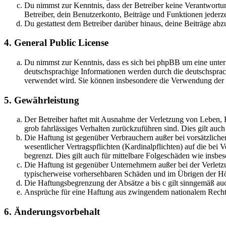
Du nimmst zur Kenntnis, dass der Betreiber keine Verantwortung 
Betreiber, dein Benutzerkonto, Beiträge und Funktionen jederze
Du gestattest dem Betreiber darüber hinaus, deine Beiträge abz
4. General Public License
Du nimmst zur Kenntnis, dass es sich bei phpBB um eine unter
deutschsprachige Informationen werden durch die deutschsprac
verwendet wird. Sie können insbesondere die Verwendung der S
5. Gewährleistung
Der Betreiber haftet mit Ausnahme der Verletzung von Leben, Kö
grob fahrlässiges Verhalten zurückzuführen sind. Dies gilt au
Die Haftung ist gegenüber Verbrauchern außer bei vorsätzlich
wesentlicher Vertragspflichten (Kardinalpflichten) auf die be
begrenzt. Dies gilt auch für mittelbare Folgeschäden wie ins
Die Haftung ist gegenüber Unternehmern außer bei der Verletzu
typischerweise vorhersehbaren Schäden und im Übrigen der Höh
Die Haftungsbegrenzung der Absätze a bis c gilt sinngemäß auc
Ansprüche für eine Haftung aus zwingendem nationalem Recht 
6. Änderungsvorbehalt