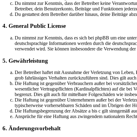
Du nimmst zur Kenntnis, dass der Betreiber keine Verantwortung 
Betreiber, dein Benutzerkonto, Beiträge und Funktionen jederze
Du gestattest dem Betreiber darüber hinaus, deine Beiträge abz
4. General Public License
Du nimmst zur Kenntnis, dass es sich bei phpBB um eine unter
deutschsprachige Informationen werden durch die deutschsprac
verwendet wird. Sie können insbesondere die Verwendung der S
5. Gewährleistung
Der Betreiber haftet mit Ausnahme der Verletzung von Leben, Kö
grob fahrlässiges Verhalten zurückzuführen sind. Dies gilt au
Die Haftung ist gegenüber Verbrauchern außer bei vorsätzlich
wesentlicher Vertragspflichten (Kardinalpflichten) auf die be
begrenzt. Dies gilt auch für mittelbare Folgeschäden wie ins
Die Haftung ist gegenüber Unternehmern außer bei der Verletzu
typischerweise vorhersehbaren Schäden und im Übrigen der Höh
Die Haftungsbegrenzung der Absätze a bis c gilt sinngemäß auc
Ansprüche für eine Haftung aus zwingendem nationalem Recht 
6. Änderungsvorbehalt