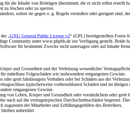
für die Inhalte von Beiträgen übernimmt, die er nicht selbst erstellt 
it zu löschen oder zu sperren.
uändern, sofern sie gegen o. g. Regeln verstoßen oder geeignet sind, 
 der „
GNU General Public License v2
“ (GPL) bereitgestellten Foren
hige Community unter www.phpbb.de zur Verfügung gestellt. Beide hab
oftware für bestimmte Zwecke nicht untersagen oder auf Inhalte frem
rper und Gesundheit und der Verletzung wesentlicher Vertragspflichten
ch für mittelbare Folgeschäden wie insbesondere entgangenen Gewinn.
em oder grob fahrlässigem Verhalten oder bei Schäden aus der Verletz
i Vertragsschluss typischerweise vorhersehbaren Schäden und im übrigen
besondere entgangenen Gewinn.
ng von Leben, Körper und Gesundheit oder vorsätzlichem oder grob fah
e nach auf die vertragstypischen Durchschnittsschäden begrenzt. Dies
h zugunsten der Mitarbeiter und Erfüllungsgehilfen des Betreibers.
bleiben unberührt.