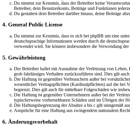
Du nimmst zur Kenntnis, dass der Betreiber keine Verantwortung 
Betreiber, dein Benutzerkonto, Beiträge und Funktionen jederze
Du gestattest dem Betreiber darüber hinaus, deine Beiträge abz
4. General Public License
Du nimmst zur Kenntnis, dass es sich bei phpBB um eine unter
deutschsprachige Informationen werden durch die deutschsprac
verwendet wird. Sie können insbesondere die Verwendung der S
5. Gewährleistung
Der Betreiber haftet mit Ausnahme der Verletzung von Leben, Kö
grob fahrlässiges Verhalten zurückzuführen sind. Dies gilt au
Die Haftung ist gegenüber Verbrauchern außer bei vorsätzlich
wesentlicher Vertragspflichten (Kardinalpflichten) auf die be
begrenzt. Dies gilt auch für mittelbare Folgeschäden wie ins
Die Haftung ist gegenüber Unternehmern außer bei der Verletzu
typischerweise vorhersehbaren Schäden und im Übrigen der Höh
Die Haftungsbegrenzung der Absätze a bis c gilt sinngemäß auc
Ansprüche für eine Haftung aus zwingendem nationalem Recht 
6. Änderungsvorbehalt