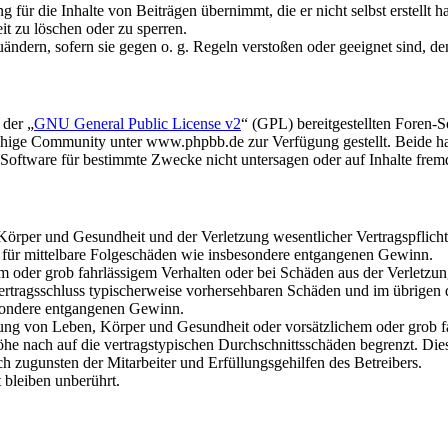
für die Inhalte von Beiträgen übernimmt, die er nicht selbst erstellt 
it zu löschen oder zu sperren.
uändern, sofern sie gegen o. g. Regeln verstoßen oder geeignet sind, 
 der „
GNU General Public License v2
“ (GPL) bereitgestellten Foren
hige Community unter www.phpbb.de zur Verfügung gestellt. Beide hab
oftware für bestimmte Zwecke nicht untersagen oder auf Inhalte frem
rper und Gesundheit und der Verletzung wesentlicher Vertragspflichten
ch für mittelbare Folgeschäden wie insbesondere entgangenen Gewinn.
em oder grob fahrlässigem Verhalten oder bei Schäden aus der Verletz
i Vertragsschluss typischerweise vorhersehbaren Schäden und im übrigen
besondere entgangenen Gewinn.
ng von Leben, Körper und Gesundheit oder vorsätzlichem oder grob fah
e nach auf die vertragstypischen Durchschnittsschäden begrenzt. Dies
h zugunsten der Mitarbeiter und Erfüllungsgehilfen des Betreibers.
bleiben unberührt.