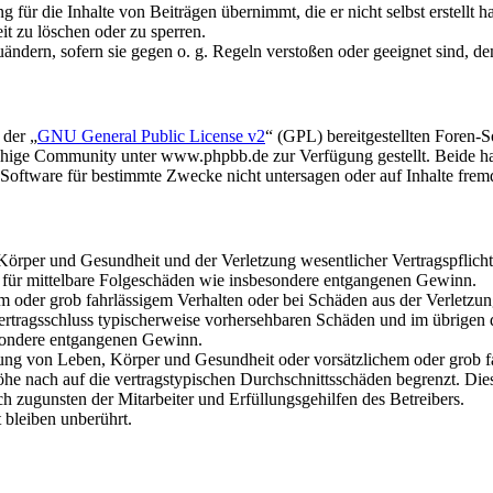
für die Inhalte von Beiträgen übernimmt, die er nicht selbst erstellt 
it zu löschen oder zu sperren.
uändern, sofern sie gegen o. g. Regeln verstoßen oder geeignet sind, 
 der „
GNU General Public License v2
“ (GPL) bereitgestellten Foren
hige Community unter www.phpbb.de zur Verfügung gestellt. Beide hab
oftware für bestimmte Zwecke nicht untersagen oder auf Inhalte frem
rper und Gesundheit und der Verletzung wesentlicher Vertragspflichten
ch für mittelbare Folgeschäden wie insbesondere entgangenen Gewinn.
em oder grob fahrlässigem Verhalten oder bei Schäden aus der Verletz
i Vertragsschluss typischerweise vorhersehbaren Schäden und im übrigen
besondere entgangenen Gewinn.
ng von Leben, Körper und Gesundheit oder vorsätzlichem oder grob fah
e nach auf die vertragstypischen Durchschnittsschäden begrenzt. Dies
h zugunsten der Mitarbeiter und Erfüllungsgehilfen des Betreibers.
bleiben unberührt.