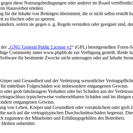
n gegen diese Nutzungsbedingungen oder anderer im Board veröffentli
in Hausverbot erteilen.
für die Inhalte von Beiträgen übernimmt, die er nicht selbst erstellt 
it zu löschen oder zu sperren.
uändern, sofern sie gegen o. g. Regeln verstoßen oder geeignet sind, 
 der „
GNU General Public License v2
“ (GPL) bereitgestellten Foren
hige Community unter www.phpbb.de zur Verfügung gestellt. Beide hab
oftware für bestimmte Zwecke nicht untersagen oder auf Inhalte frem
rper und Gesundheit und der Verletzung wesentlicher Vertragspflichten
ch für mittelbare Folgeschäden wie insbesondere entgangenen Gewinn.
em oder grob fahrlässigem Verhalten oder bei Schäden aus der Verletz
i Vertragsschluss typischerweise vorhersehbaren Schäden und im übrigen
besondere entgangenen Gewinn.
ng von Leben, Körper und Gesundheit oder vorsätzlichem oder grob fah
e nach auf die vertragstypischen Durchschnittsschäden begrenzt. Dies
h zugunsten der Mitarbeiter und Erfüllungsgehilfen des Betreibers.
bleiben unberührt.