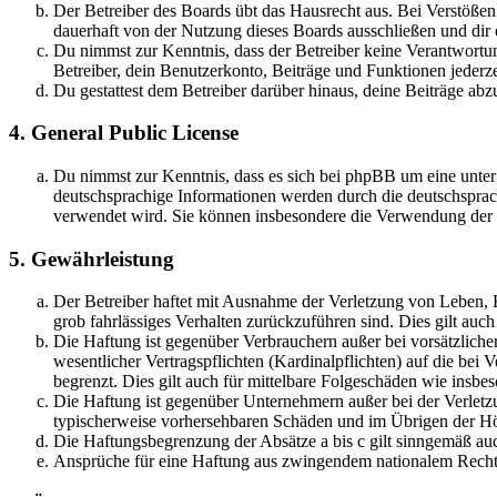
Der Betreiber des Boards übt das Hausrecht aus. Bei Verstöße
dauerhaft von der Nutzung dieses Boards ausschließen und dir e
Du nimmst zur Kenntnis, dass der Betreiber keine Verantwortung 
Betreiber, dein Benutzerkonto, Beiträge und Funktionen jederze
Du gestattest dem Betreiber darüber hinaus, deine Beiträge abz
4. General Public License
Du nimmst zur Kenntnis, dass es sich bei phpBB um eine unter
deutschsprachige Informationen werden durch die deutschsprac
verwendet wird. Sie können insbesondere die Verwendung der S
5. Gewährleistung
Der Betreiber haftet mit Ausnahme der Verletzung von Leben, Kö
grob fahrlässiges Verhalten zurückzuführen sind. Dies gilt au
Die Haftung ist gegenüber Verbrauchern außer bei vorsätzlich
wesentlicher Vertragspflichten (Kardinalpflichten) auf die be
begrenzt. Dies gilt auch für mittelbare Folgeschäden wie ins
Die Haftung ist gegenüber Unternehmern außer bei der Verletzu
typischerweise vorhersehbaren Schäden und im Übrigen der Höh
Die Haftungsbegrenzung der Absätze a bis c gilt sinngemäß auc
Ansprüche für eine Haftung aus zwingendem nationalem Recht 