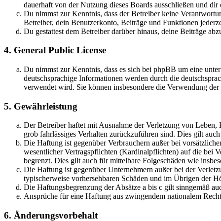
dauerhaft von der Nutzung dieses Boards ausschließen und dir e
Du nimmst zur Kenntnis, dass der Betreiber keine Verantwortung 
Betreiber, dein Benutzerkonto, Beiträge und Funktionen jederze
Du gestattest dem Betreiber darüber hinaus, deine Beiträge abz
4. General Public License
Du nimmst zur Kenntnis, dass es sich bei phpBB um eine unter
deutschsprachige Informationen werden durch die deutschsprac
verwendet wird. Sie können insbesondere die Verwendung der S
5. Gewährleistung
Der Betreiber haftet mit Ausnahme der Verletzung von Leben, Kö
grob fahrlässiges Verhalten zurückzuführen sind. Dies gilt au
Die Haftung ist gegenüber Verbrauchern außer bei vorsätzlich
wesentlicher Vertragspflichten (Kardinalpflichten) auf die be
begrenzt. Dies gilt auch für mittelbare Folgeschäden wie ins
Die Haftung ist gegenüber Unternehmern außer bei der Verletzu
typischerweise vorhersehbaren Schäden und im Übrigen der Höh
Die Haftungsbegrenzung der Absätze a bis c gilt sinngemäß auc
Ansprüche für eine Haftung aus zwingendem nationalem Recht 
6. Änderungsvorbehalt