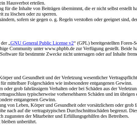
in Hausverbot erteilen.
für die Inhalte von Beiträgen übernimmt, die er nicht selbst erstellt 
it zu löschen oder zu sperren.
uändern, sofern sie gegen o. g. Regeln verstoßen oder geeignet sind, 
 der „
GNU General Public License v2
“ (GPL) bereitgestellten Foren
hige Community unter www.phpbb.de zur Verfügung gestellt. Beide hab
oftware für bestimmte Zwecke nicht untersagen oder auf Inhalte frem
rper und Gesundheit und der Verletzung wesentlicher Vertragspflichten
ch für mittelbare Folgeschäden wie insbesondere entgangenen Gewinn.
em oder grob fahrlässigem Verhalten oder bei Schäden aus der Verletz
i Vertragsschluss typischerweise vorhersehbaren Schäden und im übrigen
besondere entgangenen Gewinn.
ng von Leben, Körper und Gesundheit oder vorsätzlichem oder grob fah
e nach auf die vertragstypischen Durchschnittsschäden begrenzt. Dies
h zugunsten der Mitarbeiter und Erfüllungsgehilfen des Betreibers.
bleiben unberührt.