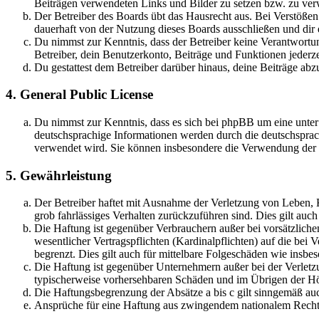
Beiträgen verwendeten Links und Bilder zu setzen bzw. zu ve
Der Betreiber des Boards übt das Hausrecht aus. Bei Verstöße
dauerhaft von der Nutzung dieses Boards ausschließen und dir e
Du nimmst zur Kenntnis, dass der Betreiber keine Verantwortung 
Betreiber, dein Benutzerkonto, Beiträge und Funktionen jederze
Du gestattest dem Betreiber darüber hinaus, deine Beiträge abz
4. General Public License
Du nimmst zur Kenntnis, dass es sich bei phpBB um eine unter
deutschsprachige Informationen werden durch die deutschsprac
verwendet wird. Sie können insbesondere die Verwendung der S
5. Gewährleistung
Der Betreiber haftet mit Ausnahme der Verletzung von Leben, Kö
grob fahrlässiges Verhalten zurückzuführen sind. Dies gilt au
Die Haftung ist gegenüber Verbrauchern außer bei vorsätzlich
wesentlicher Vertragspflichten (Kardinalpflichten) auf die be
begrenzt. Dies gilt auch für mittelbare Folgeschäden wie ins
Die Haftung ist gegenüber Unternehmern außer bei der Verletzu
typischerweise vorhersehbaren Schäden und im Übrigen der Höh
Die Haftungsbegrenzung der Absätze a bis c gilt sinngemäß auc
Ansprüche für eine Haftung aus zwingendem nationalem Recht 