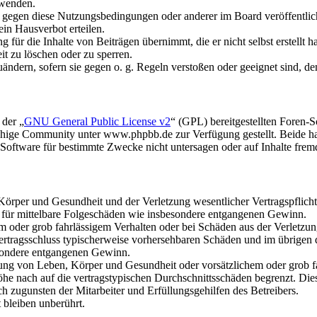
rwenden.
n gegen diese Nutzungsbedingungen oder anderer im Board veröffentli
in Hausverbot erteilen.
für die Inhalte von Beiträgen übernimmt, die er nicht selbst erstellt 
it zu löschen oder zu sperren.
uändern, sofern sie gegen o. g. Regeln verstoßen oder geeignet sind, 
 der „
GNU General Public License v2
“ (GPL) bereitgestellten Foren
hige Community unter www.phpbb.de zur Verfügung gestellt. Beide hab
oftware für bestimmte Zwecke nicht untersagen oder auf Inhalte frem
rper und Gesundheit und der Verletzung wesentlicher Vertragspflichten
ch für mittelbare Folgeschäden wie insbesondere entgangenen Gewinn.
em oder grob fahrlässigem Verhalten oder bei Schäden aus der Verletz
i Vertragsschluss typischerweise vorhersehbaren Schäden und im übrigen
besondere entgangenen Gewinn.
ng von Leben, Körper und Gesundheit oder vorsätzlichem oder grob fah
e nach auf die vertragstypischen Durchschnittsschäden begrenzt. Dies
h zugunsten der Mitarbeiter und Erfüllungsgehilfen des Betreibers.
bleiben unberührt.