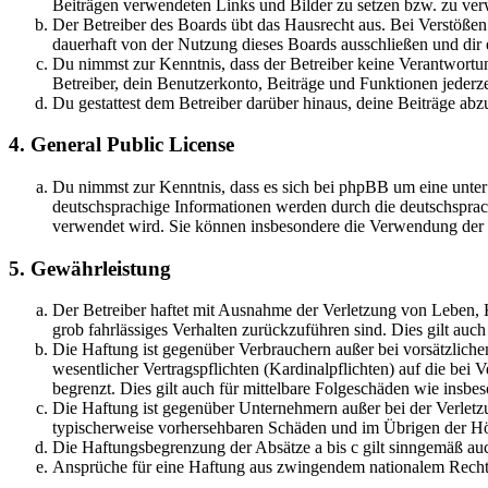
Beiträgen verwendeten Links und Bilder zu setzen bzw. zu ve
Der Betreiber des Boards übt das Hausrecht aus. Bei Verstöße
dauerhaft von der Nutzung dieses Boards ausschließen und dir e
Du nimmst zur Kenntnis, dass der Betreiber keine Verantwortung 
Betreiber, dein Benutzerkonto, Beiträge und Funktionen jederze
Du gestattest dem Betreiber darüber hinaus, deine Beiträge abz
4. General Public License
Du nimmst zur Kenntnis, dass es sich bei phpBB um eine unter
deutschsprachige Informationen werden durch die deutschsprac
verwendet wird. Sie können insbesondere die Verwendung der S
5. Gewährleistung
Der Betreiber haftet mit Ausnahme der Verletzung von Leben, Kö
grob fahrlässiges Verhalten zurückzuführen sind. Dies gilt au
Die Haftung ist gegenüber Verbrauchern außer bei vorsätzlich
wesentlicher Vertragspflichten (Kardinalpflichten) auf die be
begrenzt. Dies gilt auch für mittelbare Folgeschäden wie ins
Die Haftung ist gegenüber Unternehmern außer bei der Verletzu
typischerweise vorhersehbaren Schäden und im Übrigen der Höh
Die Haftungsbegrenzung der Absätze a bis c gilt sinngemäß auc
Ansprüche für eine Haftung aus zwingendem nationalem Recht 