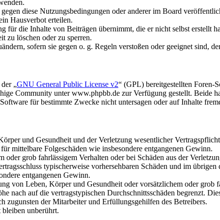
rwenden.
n gegen diese Nutzungsbedingungen oder anderer im Board veröffentli
in Hausverbot erteilen.
für die Inhalte von Beiträgen übernimmt, die er nicht selbst erstellt 
it zu löschen oder zu sperren.
uändern, sofern sie gegen o. g. Regeln verstoßen oder geeignet sind, 
 der „
GNU General Public License v2
“ (GPL) bereitgestellten Foren
hige Community unter www.phpbb.de zur Verfügung gestellt. Beide hab
oftware für bestimmte Zwecke nicht untersagen oder auf Inhalte frem
rper und Gesundheit und der Verletzung wesentlicher Vertragspflichten
ch für mittelbare Folgeschäden wie insbesondere entgangenen Gewinn.
em oder grob fahrlässigem Verhalten oder bei Schäden aus der Verletz
i Vertragsschluss typischerweise vorhersehbaren Schäden und im übrigen
besondere entgangenen Gewinn.
ng von Leben, Körper und Gesundheit oder vorsätzlichem oder grob fah
e nach auf die vertragstypischen Durchschnittsschäden begrenzt. Dies
h zugunsten der Mitarbeiter und Erfüllungsgehilfen des Betreibers.
bleiben unberührt.