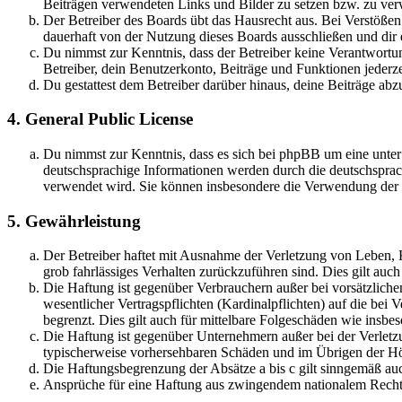
Beiträgen verwendeten Links und Bilder zu setzen bzw. zu ve
Der Betreiber des Boards übt das Hausrecht aus. Bei Verstöße
dauerhaft von der Nutzung dieses Boards ausschließen und dir e
Du nimmst zur Kenntnis, dass der Betreiber keine Verantwortung 
Betreiber, dein Benutzerkonto, Beiträge und Funktionen jederze
Du gestattest dem Betreiber darüber hinaus, deine Beiträge abz
4. General Public License
Du nimmst zur Kenntnis, dass es sich bei phpBB um eine unter
deutschsprachige Informationen werden durch die deutschsprac
verwendet wird. Sie können insbesondere die Verwendung der S
5. Gewährleistung
Der Betreiber haftet mit Ausnahme der Verletzung von Leben, Kö
grob fahrlässiges Verhalten zurückzuführen sind. Dies gilt au
Die Haftung ist gegenüber Verbrauchern außer bei vorsätzlich
wesentlicher Vertragspflichten (Kardinalpflichten) auf die be
begrenzt. Dies gilt auch für mittelbare Folgeschäden wie ins
Die Haftung ist gegenüber Unternehmern außer bei der Verletzu
typischerweise vorhersehbaren Schäden und im Übrigen der Höh
Die Haftungsbegrenzung der Absätze a bis c gilt sinngemäß auc
Ansprüche für eine Haftung aus zwingendem nationalem Recht 