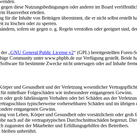
rwenden.
n gegen diese Nutzungsbedingungen oder anderer im Board veröffentli
in Hausverbot erteilen.
für die Inhalte von Beiträgen übernimmt, die er nicht selbst erstellt 
it zu löschen oder zu sperren.
uändern, sofern sie gegen o. g. Regeln verstoßen oder geeignet sind, 
 der „
GNU General Public License v2
“ (GPL) bereitgestellten Foren
hige Community unter www.phpbb.de zur Verfügung gestellt. Beide hab
oftware für bestimmte Zwecke nicht untersagen oder auf Inhalte frem
rper und Gesundheit und der Verletzung wesentlicher Vertragspflichten
ch für mittelbare Folgeschäden wie insbesondere entgangenen Gewinn.
em oder grob fahrlässigem Verhalten oder bei Schäden aus der Verletz
i Vertragsschluss typischerweise vorhersehbaren Schäden und im übrigen
besondere entgangenen Gewinn.
ng von Leben, Körper und Gesundheit oder vorsätzlichem oder grob fah
e nach auf die vertragstypischen Durchschnittsschäden begrenzt. Dies
h zugunsten der Mitarbeiter und Erfüllungsgehilfen des Betreibers.
bleiben unberührt.