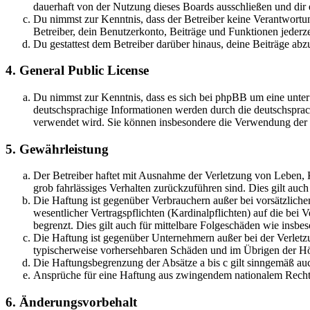
dauerhaft von der Nutzung dieses Boards ausschließen und dir e
Du nimmst zur Kenntnis, dass der Betreiber keine Verantwortung 
Betreiber, dein Benutzerkonto, Beiträge und Funktionen jederze
Du gestattest dem Betreiber darüber hinaus, deine Beiträge abz
4. General Public License
Du nimmst zur Kenntnis, dass es sich bei phpBB um eine unter
deutschsprachige Informationen werden durch die deutschsprac
verwendet wird. Sie können insbesondere die Verwendung der S
5. Gewährleistung
Der Betreiber haftet mit Ausnahme der Verletzung von Leben, Kö
grob fahrlässiges Verhalten zurückzuführen sind. Dies gilt au
Die Haftung ist gegenüber Verbrauchern außer bei vorsätzlich
wesentlicher Vertragspflichten (Kardinalpflichten) auf die be
begrenzt. Dies gilt auch für mittelbare Folgeschäden wie ins
Die Haftung ist gegenüber Unternehmern außer bei der Verletzu
typischerweise vorhersehbaren Schäden und im Übrigen der Höh
Die Haftungsbegrenzung der Absätze a bis c gilt sinngemäß auc
Ansprüche für eine Haftung aus zwingendem nationalem Recht 
6. Änderungsvorbehalt