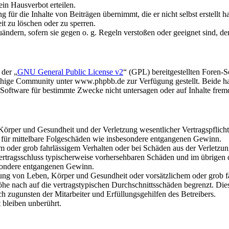
in Hausverbot erteilen.
für die Inhalte von Beiträgen übernimmt, die er nicht selbst erstellt 
it zu löschen oder zu sperren.
uändern, sofern sie gegen o. g. Regeln verstoßen oder geeignet sind, 
 der „
GNU General Public License v2
“ (GPL) bereitgestellten Foren
hige Community unter www.phpbb.de zur Verfügung gestellt. Beide hab
oftware für bestimmte Zwecke nicht untersagen oder auf Inhalte frem
rper und Gesundheit und der Verletzung wesentlicher Vertragspflichten
ch für mittelbare Folgeschäden wie insbesondere entgangenen Gewinn.
em oder grob fahrlässigem Verhalten oder bei Schäden aus der Verletz
i Vertragsschluss typischerweise vorhersehbaren Schäden und im übrigen
besondere entgangenen Gewinn.
ng von Leben, Körper und Gesundheit oder vorsätzlichem oder grob fah
e nach auf die vertragstypischen Durchschnittsschäden begrenzt. Dies
h zugunsten der Mitarbeiter und Erfüllungsgehilfen des Betreibers.
bleiben unberührt.