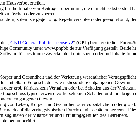
in Hausverbot erteilen.
für die Inhalte von Beiträgen übernimmt, die er nicht selbst erstellt 
it zu löschen oder zu sperren.
uändern, sofern sie gegen o. g. Regeln verstoßen oder geeignet sind, 
 der „
GNU General Public License v2
“ (GPL) bereitgestellten Foren
hige Community unter www.phpbb.de zur Verfügung gestellt. Beide hab
oftware für bestimmte Zwecke nicht untersagen oder auf Inhalte frem
rper und Gesundheit und der Verletzung wesentlicher Vertragspflichten
ch für mittelbare Folgeschäden wie insbesondere entgangenen Gewinn.
em oder grob fahrlässigem Verhalten oder bei Schäden aus der Verletz
i Vertragsschluss typischerweise vorhersehbaren Schäden und im übrigen
besondere entgangenen Gewinn.
ng von Leben, Körper und Gesundheit oder vorsätzlichem oder grob fah
e nach auf die vertragstypischen Durchschnittsschäden begrenzt. Dies
h zugunsten der Mitarbeiter und Erfüllungsgehilfen des Betreibers.
bleiben unberührt.