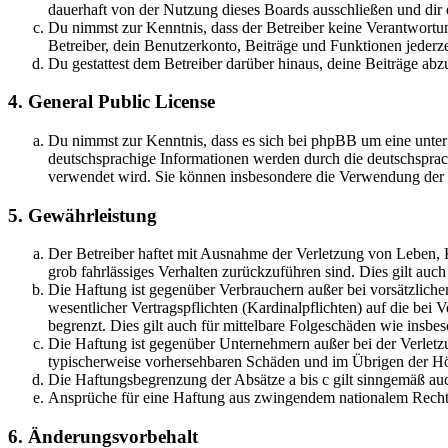
dauerhaft von der Nutzung dieses Boards ausschließen und dir e
Du nimmst zur Kenntnis, dass der Betreiber keine Verantwortung 
Betreiber, dein Benutzerkonto, Beiträge und Funktionen jederze
Du gestattest dem Betreiber darüber hinaus, deine Beiträge abz
4. General Public License
Du nimmst zur Kenntnis, dass es sich bei phpBB um eine unter
deutschsprachige Informationen werden durch die deutschsprac
verwendet wird. Sie können insbesondere die Verwendung der S
5. Gewährleistung
Der Betreiber haftet mit Ausnahme der Verletzung von Leben, Kö
grob fahrlässiges Verhalten zurückzuführen sind. Dies gilt au
Die Haftung ist gegenüber Verbrauchern außer bei vorsätzlich
wesentlicher Vertragspflichten (Kardinalpflichten) auf die be
begrenzt. Dies gilt auch für mittelbare Folgeschäden wie ins
Die Haftung ist gegenüber Unternehmern außer bei der Verletzu
typischerweise vorhersehbaren Schäden und im Übrigen der Höh
Die Haftungsbegrenzung der Absätze a bis c gilt sinngemäß auc
Ansprüche für eine Haftung aus zwingendem nationalem Recht 
6. Änderungsvorbehalt