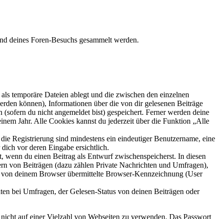
hrend deines Foren-Besuchs gesammelt werden.
als temporäre Dateien ablegt und die zwischen den einzelnen
 werden können), Informationen über die von dir gelesenen Beiträge
 (sofern du nicht angemeldet bist) gespeichert. Ferner werden deine
inem Jahr. Alle Cookies kannst du jederzeit über die Funktion „Alle
 die Registrierung sind mindestens ein eindeutiger Benutzername, eine
dich vor deren Eingabe ersichtlich.
lt, wenn du einen Beitrag als Entwurf zwischenspeicherst. In diesen
ern von Beiträgen (dazu zählen Private Nachrichten und Umfragen),
ie von deinem Browser übermittelte Browser-Kennzeichnung (User
ten bei Umfragen, der Gelesen-Status von deinen Beiträgen oder
t nicht auf einer Vielzahl von Webseiten zu verwenden. Das Passwort