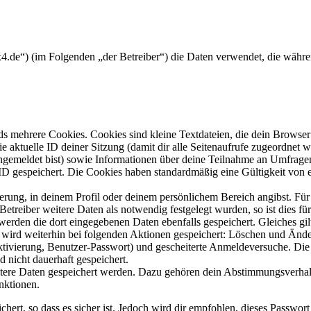
r4x4.de“) (im Folgenden „der Betreiber“) die Daten verwendet, die wä
s mehrere Cookies. Cookies sind kleine Textdateien, die dein Browser 
ie aktuelle ID deiner Sitzung (damit dir alle Seitenaufrufe zugeordnet
angemeldet bist) sowie Informationen über deine Teilnahme an Umfragen
ID gespeichert. Die Cookies haben standardmäßig eine Gültigkeit von e
ierung, in deinem Profil oder deinem persönlichem Bereich angibst. Für
reiber weitere Daten als notwendig festgelegt wurden, so ist dies für 
 werden die dort eingegebenen Daten ebenfalls gespeichert. Gleiches gi
e wird weiterhin bei folgenden Aktionen gespeichert: Löschen und Änd
ktivierung, Benutzer-Passwort) und gescheiterte Anmeldeversuche. D
d nicht dauerhaft gespeichert.
eitere Daten gespeichert werden. Dazu gehören dein Abstimmungsverhal
nktionen.
ert, so dass es sicher ist. Jedoch wird dir empfohlen, dieses Passwor