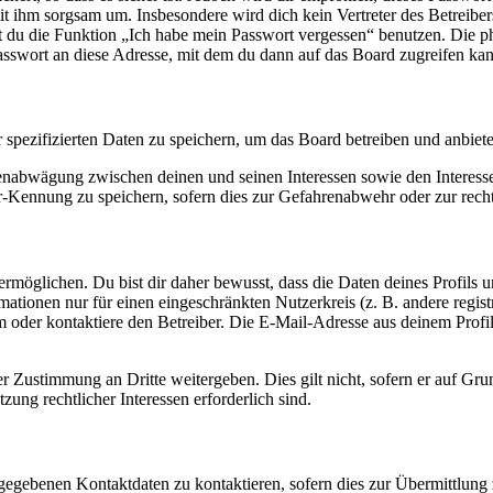
it ihm sorgsam um. Insbesondere wird dich kein Vertreter des Betreibe
nst du die Funktion „Ich habe mein Passwort vergessen“ benutzen. Di
asswort an diese Adresse, mit dem du dann auf das Board zugreifen kan
r spezifizierten Daten zu speichern, um das Board betreiben und anbiet
ssenabwägung zwischen deinen und seinen Interessen sowie den Interes
-Kennung zu speichern, sofern dies zur Gefahrenabwehr oder zur recht
möglichen. Du bist dir daher bewusst, dass die Daten deines Profils und
mationen nur für einen eingeschränkten Nutzerkreis (z. B. andere regist
oder kontaktiere den Betreiber. Die E-Mail-Adresse aus deinem Profil 
r Zustimmung an Dritte weitergeben. Dies gilt nicht, sofern er auf Gr
zung rechtlicher Interessen erforderlich sind.
ngegebenen Kontaktdaten zu kontaktieren, sofern dies zur Übermittlung z