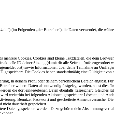
r4x4.de“) (im Folgenden „der Betreiber“) die Daten verwendet, die wä
s mehrere Cookies. Cookies sind kleine Textdateien, die dein Browser 
ie aktuelle ID deiner Sitzung (damit dir alle Seitenaufrufe zugeordnet
angemeldet bist) sowie Informationen über deine Teilnahme an Umfragen
ID gespeichert. Die Cookies haben standardmäßig eine Gültigkeit von e
ierung, in deinem Profil oder deinem persönlichem Bereich angibst. Für
reiber weitere Daten als notwendig festgelegt wurden, so ist dies für 
 werden die dort eingegebenen Daten ebenfalls gespeichert. Gleiches gi
e wird weiterhin bei folgenden Aktionen gespeichert: Löschen und Änd
ktivierung, Benutzer-Passwort) und gescheiterte Anmeldeversuche. D
d nicht dauerhaft gespeichert.
eitere Daten gespeichert werden. Dazu gehören dein Abstimmungsverhal
nktionen.