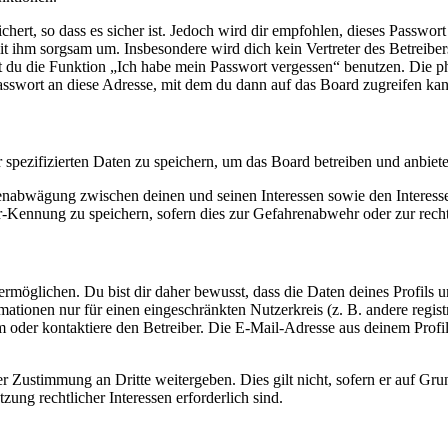
ert, so dass es sicher ist. Jedoch wird dir empfohlen, dieses Passwor
it ihm sorgsam um. Insbesondere wird dich kein Vertreter des Betreibe
nst du die Funktion „Ich habe mein Passwort vergessen“ benutzen. Di
asswort an diese Adresse, mit dem du dann auf das Board zugreifen kan
r spezifizierten Daten zu speichern, um das Board betreiben und anbiet
ssenabwägung zwischen deinen und seinen Interessen sowie den Interes
-Kennung zu speichern, sofern dies zur Gefahrenabwehr oder zur recht
möglichen. Du bist dir daher bewusst, dass die Daten deines Profils und
mationen nur für einen eingeschränkten Nutzerkreis (z. B. andere regist
oder kontaktiere den Betreiber. Die E-Mail-Adresse aus deinem Profil 
r Zustimmung an Dritte weitergeben. Dies gilt nicht, sofern er auf Gr
zung rechtlicher Interessen erforderlich sind.