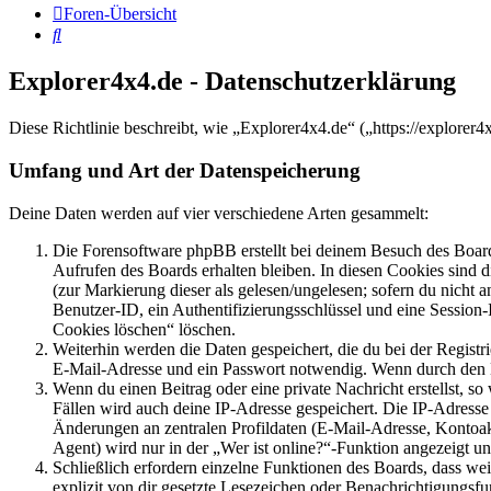
Foren-Übersicht
Suche
Explorer4x4.de - Datenschutzerklärung
Diese Richtlinie beschreibt, wie „Explorer4x4.de“ („https://explore
Umfang und Art der Datenspeicherung
Deine Daten werden auf vier verschiedene Arten gesammelt:
Die Forensoftware phpBB erstellt bei deinem Besuch des Board
Aufrufen des Boards erhalten bleiben. In diesen Cookies sind d
(zur Markierung dieser als gelesen/ungelesen; sofern du nicht 
Benutzer-ID, ein Authentifizierungsschlüssel und eine Session-
Cookies löschen“ löschen.
Weiterhin werden die Daten gespeichert, die du bei der Registr
E-Mail-Adresse und ein Passwort notwendig. Wenn durch den Bet
Wenn du einen Beitrag oder eine private Nachricht erstellst, so
Fällen wird auch deine IP-Adresse gespeichert. Die IP-Adress
Änderungen an zentralen Profildaten (E-Mail-Adresse, Kontoa
Agent) wird nur in der „Wer ist online?“-Funktion angezeigt un
Schließlich erfordern einzelne Funktionen des Boards, dass w
explizit von dir gesetzte Lesezeichen oder Benachrichtigungsfu