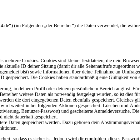
r4x4.de“) (im Folgenden „der Betreiber“) die Daten verwendet, die wä
s mehrere Cookies. Cookies sind kleine Textdateien, die dein Browser 
ie aktuelle ID deiner Sitzung (damit dir alle Seitenaufrufe zugeordnet
angemeldet bist) sowie Informationen über deine Teilnahme an Umfragen
ID gespeichert. Die Cookies haben standardmäßig eine Gültigkeit von e
ierung, in deinem Profil oder deinem persönlichem Bereich angibst. Für
reiber weitere Daten als notwendig festgelegt wurden, so ist dies für 
 werden die dort eingegebenen Daten ebenfalls gespeichert. Gleiches gi
e wird weiterhin bei folgenden Aktionen gespeichert: Löschen und Änd
ktivierung, Benutzer-Passwort) und gescheiterte Anmeldeversuche. D
d nicht dauerhaft gespeichert.
eitere Daten gespeichert werden. Dazu gehören dein Abstimmungsverhal
nktionen.
ert, so dass es sicher ist. Jedoch wird dir empfohlen, dieses Passwor