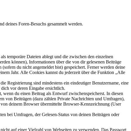
hrend deines Foren-Besuchs gesammelt werden.
als temporäre Dateien ablegt und die zwischen den einzelnen
 werden können), Informationen über die von dir gelesenen Beiträge
 (sofern du nicht angemeldet bist) gespeichert. Ferner werden deine
inem Jahr. Alle Cookies kannst du jederzeit über die Funktion „Alle
 die Registrierung sind mindestens ein eindeutiger Benutzername, eine
dich vor deren Eingabe ersichtlich.
lt, wenn du einen Beitrag als Entwurf zwischenspeicherst. In diesen
ern von Beiträgen (dazu zählen Private Nachrichten und Umfragen),
ie von deinem Browser übermittelte Browser-Kennzeichnung (User
ten bei Umfragen, der Gelesen-Status von deinen Beiträgen oder
t nicht auf einer Vielzahl von Webseiten zu verwenden. Das Passwort