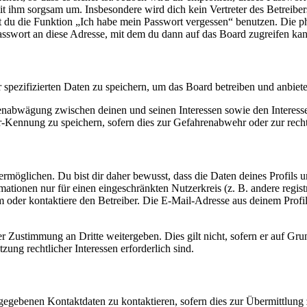
it ihm sorgsam um. Insbesondere wird dich kein Vertreter des Betreibe
nst du die Funktion „Ich habe mein Passwort vergessen“ benutzen. Di
asswort an diese Adresse, mit dem du dann auf das Board zugreifen kan
r spezifizierten Daten zu speichern, um das Board betreiben und anbiet
ssenabwägung zwischen deinen und seinen Interessen sowie den Interes
-Kennung zu speichern, sofern dies zur Gefahrenabwehr oder zur recht
möglichen. Du bist dir daher bewusst, dass die Daten deines Profils und
mationen nur für einen eingeschränkten Nutzerkreis (z. B. andere regist
oder kontaktiere den Betreiber. Die E-Mail-Adresse aus deinem Profil 
r Zustimmung an Dritte weitergeben. Dies gilt nicht, sofern er auf Gr
zung rechtlicher Interessen erforderlich sind.
ngegebenen Kontaktdaten zu kontaktieren, sofern dies zur Übermittlung z