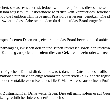
ert, so dass es sicher ist. Jedoch wird dir empfohlen, dieses Passwor
it ihm sorgsam um. Insbesondere wird dich kein Vertreter des Betreibe
nst du die Funktion „Ich habe mein Passwort vergessen“ benutzen. Di
asswort an diese Adresse, mit dem du dann auf das Board zugreifen kan
r spezifizierten Daten zu speichern, um das Board betreiben und anbiet
ssenabwägung zwischen deinen und seinen Interessen sowie den Interes
-Kennung zu speichern, sofern dies zur Gefahrenabwehr oder zur recht
möglichen. Du bist dir daher bewusst, dass die Daten deines Profils und
mationen nur für einen eingeschränkten Nutzerkreis (z. B. andere regist
oder kontaktiere den Betreiber. Die E-Mail-Adresse aus deinem Profil 
r Zustimmung an Dritte weitergeben. Dies gilt nicht, sofern er auf Gr
zung rechtlicher Interessen erforderlich sind.