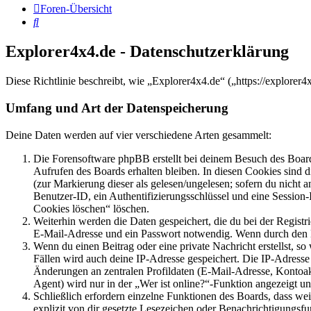
Foren-Übersicht
Suche
Explorer4x4.de - Datenschutzerklärung
Diese Richtlinie beschreibt, wie „Explorer4x4.de“ („https://explore
Umfang und Art der Datenspeicherung
Deine Daten werden auf vier verschiedene Arten gesammelt:
Die Forensoftware phpBB erstellt bei deinem Besuch des Board
Aufrufen des Boards erhalten bleiben. In diesen Cookies sind d
(zur Markierung dieser als gelesen/ungelesen; sofern du nicht 
Benutzer-ID, ein Authentifizierungsschlüssel und eine Session-
Cookies löschen“ löschen.
Weiterhin werden die Daten gespeichert, die du bei der Registr
E-Mail-Adresse und ein Passwort notwendig. Wenn durch den Bet
Wenn du einen Beitrag oder eine private Nachricht erstellst, so
Fällen wird auch deine IP-Adresse gespeichert. Die IP-Adress
Änderungen an zentralen Profildaten (E-Mail-Adresse, Kontoa
Agent) wird nur in der „Wer ist online?“-Funktion angezeigt un
Schließlich erfordern einzelne Funktionen des Boards, dass w
explizit von dir gesetzte Lesezeichen oder Benachrichtigungsfu