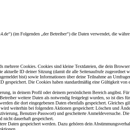
r4x4.de“) (im Folgenden „der Betreiber“) die Daten verwendet, die wä
s mehrere Cookies. Cookies sind kleine Textdateien, die dein Browser 
ie aktuelle ID deiner Sitzung (damit dir alle Seitenaufrufe zugeordnet
angemeldet bist) sowie Informationen über deine Teilnahme an Umfragen
ID gespeichert. Die Cookies haben standardmäßig eine Gültigkeit von e
ierung, in deinem Profil oder deinem persönlichem Bereich angibst. Für
reiber weitere Daten als notwendig festgelegt wurden, so ist dies für 
 werden die dort eingegebenen Daten ebenfalls gespeichert. Gleiches gi
e wird weiterhin bei folgenden Aktionen gespeichert: Löschen und Änd
ktivierung, Benutzer-Passwort) und gescheiterte Anmeldeversuche. D
d nicht dauerhaft gespeichert.
eitere Daten gespeichert werden. Dazu gehören dein Abstimmungsverhal
nktionen.