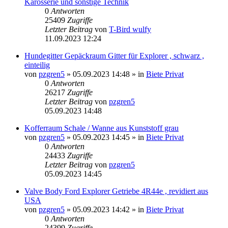
Karosserie und sonstige Technik
0
Antworten
25409
Zugriffe
Letzter Beitrag
von
T-Bird wulfy
11.09.2023 12:24
Hundegitter Gepäckraum Gitter für Explorer , schwarz ,
einteilig
von
pzgren5
»
05.09.2023 14:48
» in
Biete Privat
0
Antworten
26217
Zugriffe
Letzter Beitrag
von
pzgren5
05.09.2023 14:48
Kofferraum Schale / Wanne aus Kunststoff grau
von
pzgren5
»
05.09.2023 14:45
» in
Biete Privat
0
Antworten
24433
Zugriffe
Letzter Beitrag
von
pzgren5
05.09.2023 14:45
Valve Body Ford Explorer Getriebe 4R44e , revidiert aus
USA
von
pzgren5
»
05.09.2023 14:42
» in
Biete Privat
0
Antworten
24399
Zugriffe