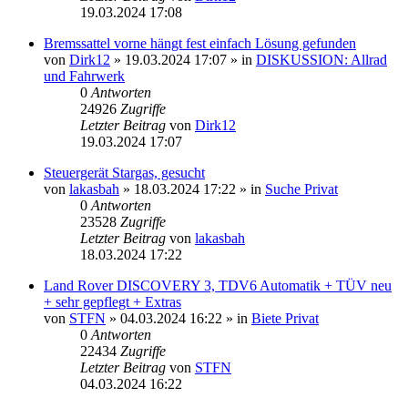
19.03.2024 17:08
Bremssattel vorne hängt fest einfach Lösung gefunden
von
Dirk12
»
19.03.2024 17:07
» in
DISKUSSION: Allrad
und Fahrwerk
0
Antworten
24926
Zugriffe
Letzter Beitrag
von
Dirk12
19.03.2024 17:07
Steuergerät Stargas, gesucht
von
lakasbah
»
18.03.2024 17:22
» in
Suche Privat
0
Antworten
23528
Zugriffe
Letzter Beitrag
von
lakasbah
18.03.2024 17:22
Land Rover DISCOVERY 3, TDV6 Automatik + TÜV neu
+ sehr gepflegt + Extras
von
STFN
»
04.03.2024 16:22
» in
Biete Privat
0
Antworten
22434
Zugriffe
Letzter Beitrag
von
STFN
04.03.2024 16:22