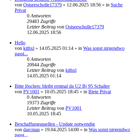
von
Ostseescholle17379
»
12.06.2025 18:56
» in
Suche
Privat
0
Antworten
29483
Zugriffe
Letzter Beitrag
von
Ostseescholle17379
12.06.2025 18:56
Hello
von
kithxl
»
14.05.2025 01:14
» in
Was sonst nirgendwo
passt...
0
Antworten
20944
Zugriffe
Letzter Beitrag
von
kithxl
14.05.2025 01:14
Bitte löschen: bleibt erstmal da U2 Bj 95 Schalter
von
PV1001
»
10.05.2025 18:45
» in
Biete Privat
0
Antworten
19373
Zugriffe
Letzter Beitrag
von
PV1001
10.05.2025 18:45
Beschaffungsquellen - Update notwendig
von
darcman
»
19.04.2025 14:00
» in
Was sonst nirgendwo
passt...