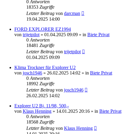
0
Antworten
18353
Zugriffe
Letzter Beitrag
von
darcman
19.04.2025 14:00
FORD EXPLORER EZ1994
von
trijetpilot
»
01.04.2025 09:09
» in
Biete Privat
0
Antworten
18481
Zugriffe
Letzter Beitrag
von
trijetpilot
01.04.2025 09:09
Klima Trockner für Explorer U2
von
josch1946
»
26.02.2025 14:02
» in
Biete Privat
0
Antworten
18992
Zugriffe
Letzter Beitrag
von
josch1946
26.02.2025 14:02
Explorer U2 Bj. 11/98, 500,-
von
Klaus Henning
»
14.01.2025 20:16
» in
Biete Privat
0
Antworten
18568
Zugriffe
Letzter Beitrag
von
Klaus Henning
14.01.2025 20:16