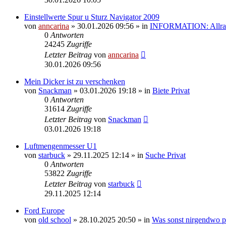
Einstellwerte Spur u Sturz Navigator 2009
von
anncarina
»
30.01.2026 09:56
» in
INFORMATION: Allrad
0
Antworten
24245
Zugriffe
Letzter Beitrag
von
anncarina
30.01.2026 09:56
Mein Dicker ist zu verschenken
von
Snackman
»
03.01.2026 19:18
» in
Biete Privat
0
Antworten
31614
Zugriffe
Letzter Beitrag
von
Snackman
03.01.2026 19:18
Luftmengenmesser U1
von
starbuck
»
29.11.2025 12:14
» in
Suche Privat
0
Antworten
53822
Zugriffe
Letzter Beitrag
von
starbuck
29.11.2025 12:14
Ford Europe
von
old school
»
28.10.2025 20:50
» in
Was sonst nirgendwo pa