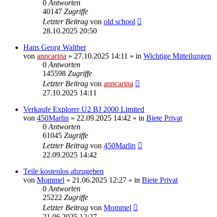
0
Antworten
40147
Zugriffe
Letzter Beitrag
von
old school
28.10.2025 20:50
Hans Georg Walther
von
anncarina
»
27.10.2025 14:11
» in
Wichtige Mitteilungen
0
Antworten
145598
Zugriffe
Letzter Beitrag
von
anncarina
27.10.2025 14:11
Verkaufe Explorer U2 BJ 2000 Limited
von
450Marlin
»
22.09.2025 14:42
» in
Biete Privat
0
Antworten
61045
Zugriffe
Letzter Beitrag
von
450Marlin
22.09.2025 14:42
Teile kostenlos abzugeben
von
Mommel
»
21.06.2025 12:27
» in
Biete Privat
0
Antworten
25222
Zugriffe
Letzter Beitrag
von
Mommel
21.06.2025 12:27