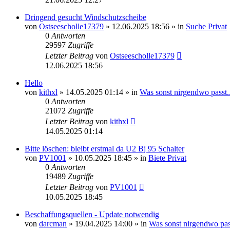
Dringend gesucht Windschutzscheibe
von
Ostseescholle17379
»
12.06.2025 18:56
» in
Suche Privat
0
Antworten
29597
Zugriffe
Letzter Beitrag
von
Ostseescholle17379
12.06.2025 18:56
Hello
von
kithxl
»
14.05.2025 01:14
» in
Was sonst nirgendwo passt..
0
Antworten
21072
Zugriffe
Letzter Beitrag
von
kithxl
14.05.2025 01:14
Bitte löschen: bleibt erstmal da U2 Bj 95 Schalter
von
PV1001
»
10.05.2025 18:45
» in
Biete Privat
0
Antworten
19489
Zugriffe
Letzter Beitrag
von
PV1001
10.05.2025 18:45
Beschaffungsquellen - Update notwendig
von
darcman
»
19.04.2025 14:00
» in
Was sonst nirgendwo pass