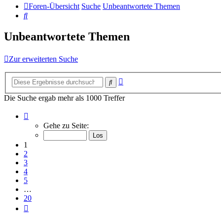
Foren-Übersicht
Suche
Unbeantwortete Themen
Suche
Unbeantwortete Themen
Zur erweiterten Suche
Erweiterte
Suche
Suche
Die Suche ergab mehr als 1000 Treffer
Seite
1
Gehe zu Seite:
von
20
1
2
3
4
5
…
20
Nächste