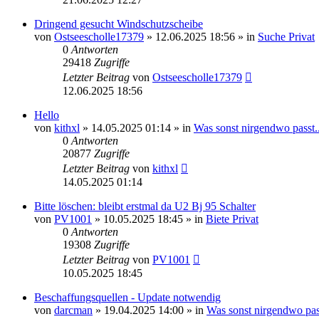
Dringend gesucht Windschutzscheibe
von
Ostseescholle17379
»
12.06.2025 18:56
» in
Suche Privat
0
Antworten
29418
Zugriffe
Letzter Beitrag
von
Ostseescholle17379
12.06.2025 18:56
Hello
von
kithxl
»
14.05.2025 01:14
» in
Was sonst nirgendwo passt..
0
Antworten
20877
Zugriffe
Letzter Beitrag
von
kithxl
14.05.2025 01:14
Bitte löschen: bleibt erstmal da U2 Bj 95 Schalter
von
PV1001
»
10.05.2025 18:45
» in
Biete Privat
0
Antworten
19308
Zugriffe
Letzter Beitrag
von
PV1001
10.05.2025 18:45
Beschaffungsquellen - Update notwendig
von
darcman
»
19.04.2025 14:00
» in
Was sonst nirgendwo pass