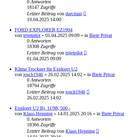
0
Antworten
18147
Zugriffe
Letzter Beitrag
von
darcman
19.04.2025 14:00
FORD EXPLORER EZ1994
von
trijetpilot
»
01.04.2025 09:09
» in
Biete Privat
0
Antworten
18308
Zugriffe
Letzter Beitrag
von
trijetpilot
01.04.2025 09:09
Klima Trockner für Explorer U2
von
josch1946
»
26.02.2025 14:02
» in
Biete Privat
0
Antworten
18794
Zugriffe
Letzter Beitrag
von
josch1946
26.02.2025 14:02
Explorer U2 Bj. 11/98, 500,-
von
Klaus Henning
»
14.01.2025 20:16
» in
Biete Privat
0
Antworten
18366
Zugriffe
Letzter Beitrag
von
Klaus Henning
14.01.2025 20:16