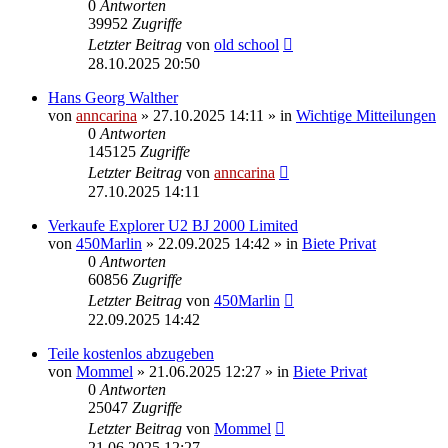
0
Antworten
39952
Zugriffe
Letzter Beitrag
von
old school
28.10.2025 20:50
Hans Georg Walther
von
anncarina
»
27.10.2025 14:11
» in
Wichtige Mitteilungen
0
Antworten
145125
Zugriffe
Letzter Beitrag
von
anncarina
27.10.2025 14:11
Verkaufe Explorer U2 BJ 2000 Limited
von
450Marlin
»
22.09.2025 14:42
» in
Biete Privat
0
Antworten
60856
Zugriffe
Letzter Beitrag
von
450Marlin
22.09.2025 14:42
Teile kostenlos abzugeben
von
Mommel
»
21.06.2025 12:27
» in
Biete Privat
0
Antworten
25047
Zugriffe
Letzter Beitrag
von
Mommel
21.06.2025 12:27