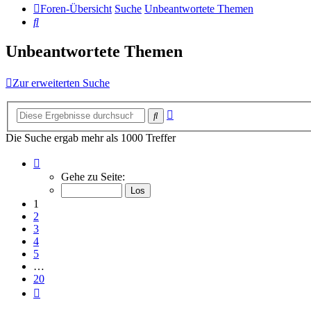
Foren-Übersicht
Suche
Unbeantwortete Themen
Suche
Unbeantwortete Themen
Zur erweiterten Suche
Erweiterte
Suche
Suche
Die Suche ergab mehr als 1000 Treffer
Seite
1
Gehe zu Seite:
von
20
1
2
3
4
5
…
20
Nächste