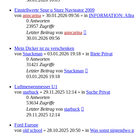
Einstellwerte Spur u Sturz Navigator 2009
von
anncarina
»
30.01.2026 09:56
» in
INFORMATION: Allrad
0
Antworten
23957
Zugriffe
Letzter Beitrag
von
anncarina
30.01.2026 09:56
Mein Dicker ist zu verschenken
von
Snackman
»
03.01.2026 19:18
» in
Biete Privat
0
Antworten
31421
Zugriffe
Letzter Beitrag
von
Snackman
03.01.2026 19:18
Luftmengenmesser U1
von
starbuck
»
29.11.2025 12:14
» in
Suche Privat
0
Antworten
53634
Zugriffe
Letzter Beitrag
von
starbuck
29.11.2025 12:14
Ford Europe
von
old school
»
28.10.2025 20:50
» in
Was sonst nirgendwo pa