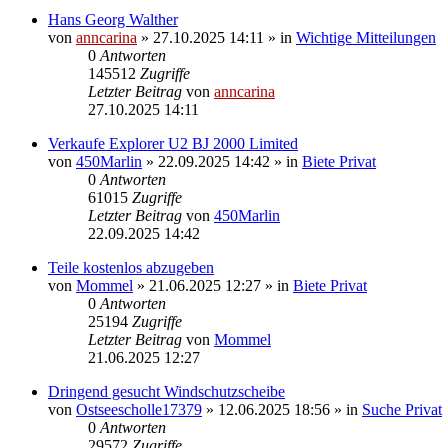
Hans Georg Walther
von
anncarina
»
27.10.2025 14:11
» in
Wichtige Mitteilungen
0
Antworten
145512
Zugriffe
Letzter Beitrag
von
anncarina
27.10.2025 14:11
Verkaufe Explorer U2 BJ 2000 Limited
von
450Marlin
»
22.09.2025 14:42
» in
Biete Privat
0
Antworten
61015
Zugriffe
Letzter Beitrag
von
450Marlin
22.09.2025 14:42
Teile kostenlos abzugeben
von
Mommel
»
21.06.2025 12:27
» in
Biete Privat
0
Antworten
25194
Zugriffe
Letzter Beitrag
von
Mommel
21.06.2025 12:27
Dringend gesucht Windschutzscheibe
von
Ostseescholle17379
»
12.06.2025 18:56
» in
Suche Privat
0
Antworten
29572
Zugriffe