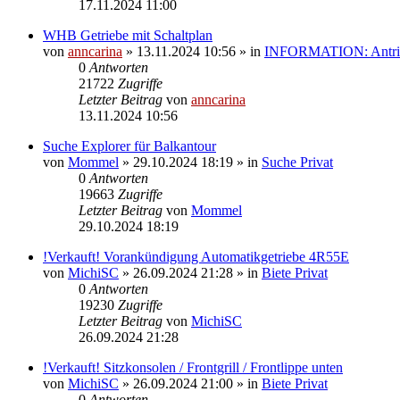
17.11.2024 11:00
WHB Getriebe mit Schaltplan
von
anncarina
»
13.11.2024 10:56
» in
INFORMATION: Antrieb
0
Antworten
21722
Zugriffe
Letzter Beitrag
von
anncarina
13.11.2024 10:56
Suche Explorer für Balkantour
von
Mommel
»
29.10.2024 18:19
» in
Suche Privat
0
Antworten
19663
Zugriffe
Letzter Beitrag
von
Mommel
29.10.2024 18:19
!Verkauft! Vorankündigung Automatikgetriebe 4R55E
von
MichiSC
»
26.09.2024 21:28
» in
Biete Privat
0
Antworten
19230
Zugriffe
Letzter Beitrag
von
MichiSC
26.09.2024 21:28
!Verkauft! Sitzkonsolen / Frontgrill / Frontlippe unten
von
MichiSC
»
26.09.2024 21:00
» in
Biete Privat
0
Antworten