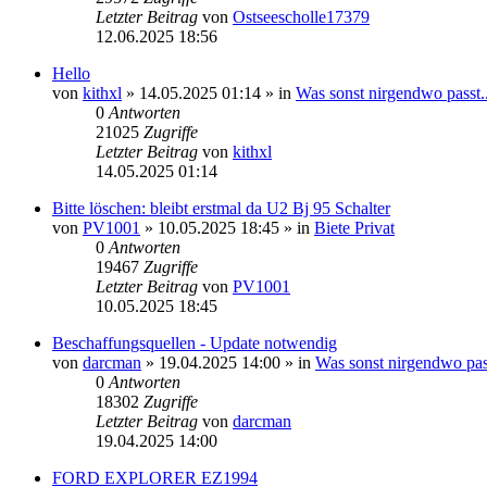
Letzter Beitrag
von
Ostseescholle17379
12.06.2025 18:56
Hello
von
kithxl
»
14.05.2025 01:14
» in
Was sonst nirgendwo passt..
0
Antworten
21025
Zugriffe
Letzter Beitrag
von
kithxl
14.05.2025 01:14
Bitte löschen: bleibt erstmal da U2 Bj 95 Schalter
von
PV1001
»
10.05.2025 18:45
» in
Biete Privat
0
Antworten
19467
Zugriffe
Letzter Beitrag
von
PV1001
10.05.2025 18:45
Beschaffungsquellen - Update notwendig
von
darcman
»
19.04.2025 14:00
» in
Was sonst nirgendwo pass
0
Antworten
18302
Zugriffe
Letzter Beitrag
von
darcman
19.04.2025 14:00
FORD EXPLORER EZ1994