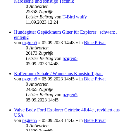
Karosserie und sonstige Technik
0
Antworten
25358
Zugriffe
Letzter Beitrag
von
T-Bird wulfy
11.09.2023 12:24
Hundegitter Gepäckraum Gitter für Explorer , schwarz ,
einteilig
von
pzgren5
»
05.09.2023 14:48
» in
Biete Privat
0
Antworten
26173
Zugriffe
Letzter Beitrag
von
pzgren5
05.09.2023 14:48
Kofferraum Schale / Wanne aus Kunststoff grau
von
pzgren5
»
05.09.2023 14:45
» in
Biete Privat
0
Antworten
24365
Zugriffe
Letzter Beitrag
von
pzgren5
05.09.2023 14:45
Valve Body Ford Explorer Getriebe 4R44e , revidiert aus
USA
von
pzgren5
»
05.09.2023 14:42
» in
Biete Privat
0
Antworten
24330
Zugriffe