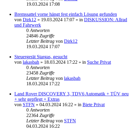
19.03.2024 17:08
Bremssattel vorne hängt fest einfach Lösung gefunden
von
Dirk12
»
19.03.2024 17:07
» in
DISKUSSION: Allrad
und Fahrwerk
0
Antworten
24846
Zugriffe
Letzter Beitrag
von
Dirk12
19.03.2024 17:07
Steuergerät Stargas, gesucht
von
lakasbah
»
18.03.2024 17:22
» in
Suche Privat
0
Antworten
23458
Zugriffe
Letzter Beitrag
von
lakasbah
18.03.2024 17:22
Land Rover DISCOVERY 3, TDV6 Automatik + TÜV neu
+ sehr gepflegt + Extras
von
STFN
»
04.03.2024 16:22
» in
Biete Privat
0
Antworten
22364
Zugriffe
Letzter Beitrag
von
STFN
04.03.2024 16:22