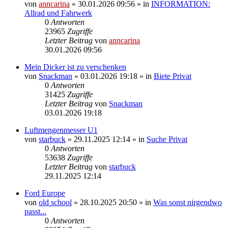
von
anncarina
»
30.01.2026 09:56
» in
INFORMATION:
Allrad und Fahrwerk
0
Antworten
23965
Zugriffe
Letzter Beitrag
von
anncarina
30.01.2026 09:56
Mein Dicker ist zu verschenken
von
Snackman
»
03.01.2026 19:18
» in
Biete Privat
0
Antworten
31425
Zugriffe
Letzter Beitrag
von
Snackman
03.01.2026 19:18
Luftmengenmesser U1
von
starbuck
»
29.11.2025 12:14
» in
Suche Privat
0
Antworten
53638
Zugriffe
Letzter Beitrag
von
starbuck
29.11.2025 12:14
Ford Europe
von
old school
»
28.10.2025 20:50
» in
Was sonst nirgendwo
passt...
0
Antworten