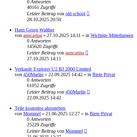
0
Antworten
40161
Zugriffe
Letzter Beitrag
von
old school
28.10.2025 20:50
Hans Georg Walther
von
anncarina
»
27.10.2025 14:11
» in
Wichtige Mitteilungen
0
Antworten
145620
Zugriffe
Letzter Beitrag
von
anncarina
27.10.2025 14:11
Verkaufe Explorer U2 BJ 2000 Limited
von
450Marlin
»
22.09.2025 14:42
» in
Biete Privat
0
Antworten
61052
Zugriffe
Letzter Beitrag
von
450Marlin
22.09.2025 14:42
Teile kostenlos abzugeben
von
Mommel
»
21.06.2025 12:27
» in
Biete Privat
0
Antworten
25229
Zugriffe
Letzter Beitrag
von
Mommel
21.06.2025 12:27