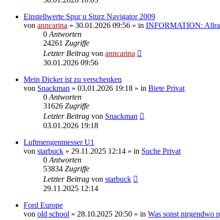
Einstellwerte Spur u Sturz Navigator 2009
von
anncarina
»
30.01.2026 09:56
» in
INFORMATION: Allrad
0
Antworten
24261
Zugriffe
Letzter Beitrag
von
anncarina
30.01.2026 09:56
Mein Dicker ist zu verschenken
von
Snackman
»
03.01.2026 19:18
» in
Biete Privat
0
Antworten
31626
Zugriffe
Letzter Beitrag
von
Snackman
03.01.2026 19:18
Luftmengenmesser U1
von
starbuck
»
29.11.2025 12:14
» in
Suche Privat
0
Antworten
53834
Zugriffe
Letzter Beitrag
von
starbuck
29.11.2025 12:14
Ford Europe
von
old school
»
28.10.2025 20:50
» in
Was sonst nirgendwo pa