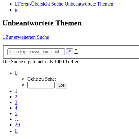
Foren-Übersicht
Suche
Unbeantwortete Themen
Suche
Unbeantwortete Themen
Zur erweiterten Suche
Erweiterte
Suche
Suche
Die Suche ergab mehr als 1000 Treffer
Seite
1
Gehe zu Seite:
von
20
1
2
3
4
5
…
20
Nächste