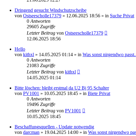
Dringend gesucht Windschutzscheibe
von
Ostseescholle17379
»
12.06.2025 18:56
» in
Suche Privat
0
Antworten
29605
Zugriffe
Letzter Beitrag
von
Ostseescholle17379
12.06.2025 18:56
Hello
von
kithxl
»
14.05.2025 01:14
» in
Was sonst nirgendwo passt..
0
Antworten
21083
Zugriffe
Letzter Beitrag
von
kithxl
14.05.2025 01:14
Bitte löschen: bleibt erstmal da U2 Bj 95 Schalter
von
PV1001
»
10.05.2025 18:45
» in
Biete Privat
0
Antworten
19496
Zugriffe
Letzter Beitrag
von
PV1001
10.05.2025 18:45
Beschaffungsquellen - Update notwendig
von
darcman
»
19.04.2025 14:00
» in
Was sonst nirgendwo pass