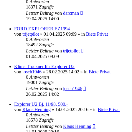
0
Antworten
18371
Zugriffe
Letzter Beitrag
von
darcman
19.04.2025 14:00
FORD EXPLORER EZ1994
von
trijetpilot
»
01.04.2025 09:09
» in
Biete Privat
0
Antworten
18492
Zugriffe
Letzter Beitrag
von
trijetpilot
01.04.2025 09:09
Klima Trockner für Explorer U2
von
josch1946
»
26.02.2025 14:02
» in
Biete Privat
0
Antworten
19001
Zugriffe
Letzter Beitrag
von
josch1946
26.02.2025 14:02
Explorer U2 Bj. 11/98, 500,-
von
Klaus Henning
»
14.01.2025 20:16
» in
Biete Privat
0
Antworten
18578
Zugriffe
Letzter Beitrag
von
Klaus Henning
14.01.2025 20:16