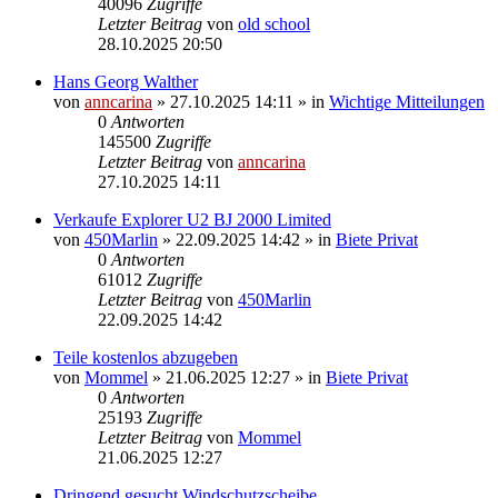
40096
Zugriffe
Letzter Beitrag
von
old school
28.10.2025 20:50
Hans Georg Walther
von
anncarina
»
27.10.2025 14:11
» in
Wichtige Mitteilungen
0
Antworten
145500
Zugriffe
Letzter Beitrag
von
anncarina
27.10.2025 14:11
Verkaufe Explorer U2 BJ 2000 Limited
von
450Marlin
»
22.09.2025 14:42
» in
Biete Privat
0
Antworten
61012
Zugriffe
Letzter Beitrag
von
450Marlin
22.09.2025 14:42
Teile kostenlos abzugeben
von
Mommel
»
21.06.2025 12:27
» in
Biete Privat
0
Antworten
25193
Zugriffe
Letzter Beitrag
von
Mommel
21.06.2025 12:27
Dringend gesucht Windschutzscheibe