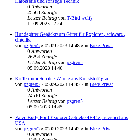
Karosserie und sonstige Technik
0
Antworten
25508
Zugriffe
Letzter Beitrag
von
T-Bird wulfy
11.09.2023 12:24
Hundegitter Gepäckraum Gitter für Explorer , schwarz ,
einteilig
von
pzgren5
»
05.09.2023 14:48
» in
Biete Privat
0
Antworten
26294
Zugriffe
Letzter Beitrag
von
pzgren5
05.09.2023 14:48
Kofferraum Schale / Wanne aus Kunststoff grau
von
pzgren5
»
05.09.2023 14:45
» in
Biete Privat
0
Antworten
24510
Zugriffe
Letzter Beitrag
von
pzgren5
05.09.2023 14:45
Valve Body Ford Explorer Getriebe 4R44e , revidiert aus
USA
von
pzgren5
»
05.09.2023 14:42
» in
Biete Privat
0
Antworten
24482
Zugriffe