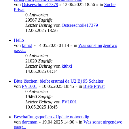
von
Ostseescholle17379
»
12.06.2025 18:56
» in
Suche
Privat
0
Antworten
29567
Zugriffe
Letzter Beitrag
von
Ostseescholle17379
12.06.2025 18:56
Hello
von
kithxl
»
14.05.2025 01:14
» in
Was sonst nirgendwo
passt...
0
Antworten
21020
Zugriffe
Letzter Beitrag
von
kithxl
14.05.2025 01:14
Bitte löschen: bleibt erstmal da U2 Bj 95 Schalter
von
PV1001
»
10.05.2025 18:45
» in
Biete Privat
0
Antworten
19460
Zugriffe
Letzter Beitrag
von
PV1001
10.05.2025 18:45
Beschaffungsquellen - Update notwendig
von
darcman
»
19.04.2025 14:00
» in
Was sonst nirgendwo
passt...