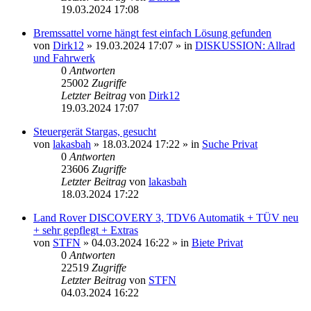
19.03.2024 17:08
Bremssattel vorne hängt fest einfach Lösung gefunden
von
Dirk12
»
19.03.2024 17:07
» in
DISKUSSION: Allrad
und Fahrwerk
0
Antworten
25002
Zugriffe
Letzter Beitrag
von
Dirk12
19.03.2024 17:07
Steuergerät Stargas, gesucht
von
lakasbah
»
18.03.2024 17:22
» in
Suche Privat
0
Antworten
23606
Zugriffe
Letzter Beitrag
von
lakasbah
18.03.2024 17:22
Land Rover DISCOVERY 3, TDV6 Automatik + TÜV neu
+ sehr gepflegt + Extras
von
STFN
»
04.03.2024 16:22
» in
Biete Privat
0
Antworten
22519
Zugriffe
Letzter Beitrag
von
STFN
04.03.2024 16:22