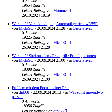
0
Antworten
19654
Zugriffe
Letzter Beitrag
von
Mommel
29.10.2024 18:19
!Verkauft! Vorankündigung Automatikgetriebe 4R55E
von
MichiSC
»
26.09.2024 21:28
» in
Biete Privat
0
Antworten
19225
Zugriffe
Letzter Beitrag
von
MichiSC
26.09.2024 21:28
!Verkauft! Sitzkonsolen / Frontgrill / Frontlippe unten
von
MichiSC
»
26.09.2024 21:00
» in
Biete Privat
0
Antworten
18388
Zugriffe
Letzter Beitrag
von
MichiSC
26.09.2024 21:00
Problem mit dem Focus meiner Frau
von
dirk68
»
22.09.2024 20:13
» in
Was sonst nirgendwo
passt...
0
Antworten
18956
Zugriffe
Letzter Beitrag
von
dirk68