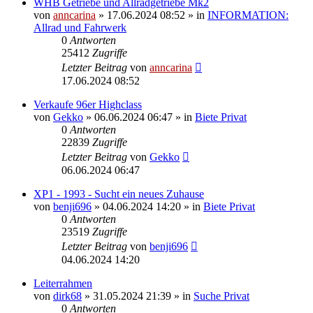
WHB Getriebe und Allradgetriebe Mk2
von
anncarina
»
17.06.2024 08:52
» in
INFORMATION:
Allrad und Fahrwerk
0
Antworten
25412
Zugriffe
Letzter Beitrag
von
anncarina
17.06.2024 08:52
Verkaufe 96er Highclass
von
Gekko
»
06.06.2024 06:47
» in
Biete Privat
0
Antworten
22839
Zugriffe
Letzter Beitrag
von
Gekko
06.06.2024 06:47
XP1 - 1993 - Sucht ein neues Zuhause
von
benji696
»
04.06.2024 14:20
» in
Biete Privat
0
Antworten
23519
Zugriffe
Letzter Beitrag
von
benji696
04.06.2024 14:20
Leiterrahmen
von
dirk68
»
31.05.2024 21:39
» in
Suche Privat
0
Antworten