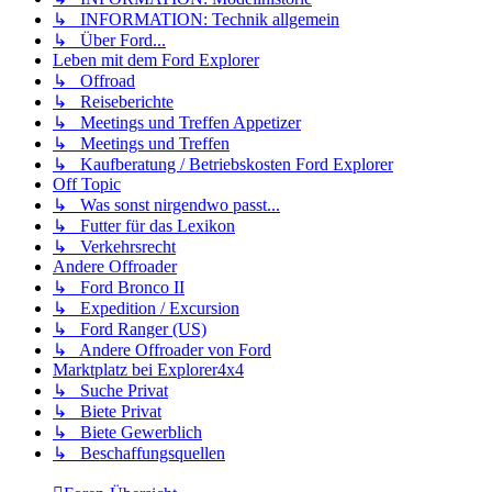
↳ INFORMATION: Technik allgemein
↳ Über Ford...
Leben mit dem Ford Explorer
↳ Offroad
↳ Reiseberichte
↳ Meetings und Treffen Appetizer
↳ Meetings und Treffen
↳ Kaufberatung / Betriebskosten Ford Explorer
Off Topic
↳ Was sonst nirgendwo passt...
↳ Futter für das Lexikon
↳ Verkehrsrecht
Andere Offroader
↳ Ford Bronco II
↳ Expedition / Excursion
↳ Ford Ranger (US)
↳ Andere Offroader von Ford
Marktplatz bei Explorer4x4
↳ Suche Privat
↳ Biete Privat
↳ Biete Gewerblich
↳ Beschaffungsquellen