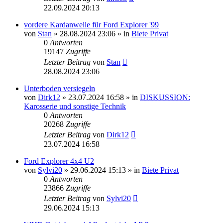
22.09.2024 20:13
vordere Kardanwelle für Ford Explorer '99
von
Stan
»
28.08.2024 23:06
» in
Biete Privat
0
Antworten
19147
Zugriffe
Letzter Beitrag
von
Stan
28.08.2024 23:06
Unterboden versiegeln
von
Dirk12
»
23.07.2024 16:58
» in
DISKUSSION:
Karosserie und sonstige Technik
0
Antworten
20268
Zugriffe
Letzter Beitrag
von
Dirk12
23.07.2024 16:58
Ford Explorer 4x4 U2
von
Sylvi20
»
29.06.2024 15:13
» in
Biete Privat
0
Antworten
23866
Zugriffe
Letzter Beitrag
von
Sylvi20
29.06.2024 15:13