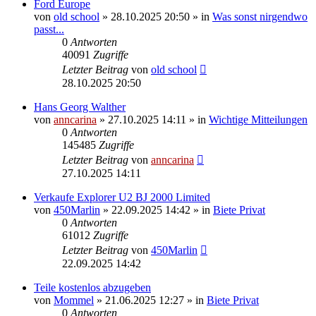
Ford Europe
von
old school
»
28.10.2025 20:50
» in
Was sonst nirgendwo
passt...
0
Antworten
40091
Zugriffe
Letzter Beitrag
von
old school
28.10.2025 20:50
Hans Georg Walther
von
anncarina
»
27.10.2025 14:11
» in
Wichtige Mitteilungen
0
Antworten
145485
Zugriffe
Letzter Beitrag
von
anncarina
27.10.2025 14:11
Verkaufe Explorer U2 BJ 2000 Limited
von
450Marlin
»
22.09.2025 14:42
» in
Biete Privat
0
Antworten
61012
Zugriffe
Letzter Beitrag
von
450Marlin
22.09.2025 14:42
Teile kostenlos abzugeben
von
Mommel
»
21.06.2025 12:27
» in
Biete Privat
0
Antworten