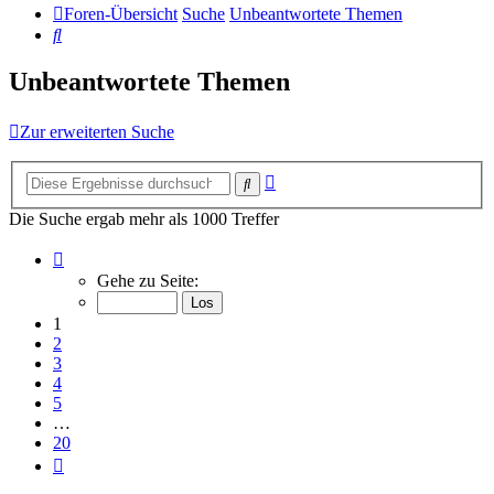
Foren-Übersicht
Suche
Unbeantwortete Themen
Suche
Unbeantwortete Themen
Zur erweiterten Suche
Erweiterte
Suche
Suche
Die Suche ergab mehr als 1000 Treffer
Seite
1
Gehe zu Seite:
von
20
1
2
3
4
5
…
20
Nächste