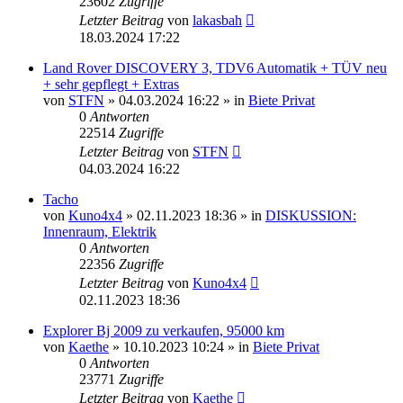
23602
Zugriffe
Letzter Beitrag
von
lakasbah
18.03.2024 17:22
Land Rover DISCOVERY 3, TDV6 Automatik + TÜV neu
+ sehr gepflegt + Extras
von
STFN
»
04.03.2024 16:22
» in
Biete Privat
0
Antworten
22514
Zugriffe
Letzter Beitrag
von
STFN
04.03.2024 16:22
Tacho
von
Kuno4x4
»
02.11.2023 18:36
» in
DISKUSSION:
Innenraum, Elektrik
0
Antworten
22356
Zugriffe
Letzter Beitrag
von
Kuno4x4
02.11.2023 18:36
Explorer Bj 2009 zu verkaufen, 95000 km
von
Kaethe
»
10.10.2023 10:24
» in
Biete Privat
0
Antworten
23771
Zugriffe
Letzter Beitrag
von
Kaethe