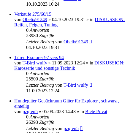
10.10.2023 10:24
Verkaufe 275/60/15
von
Obelix91249
»
04.10.2023 19:31
» in
DISKUSSION:
Reifen, Felgen, Tuning
0
Antworten
23980
Zugriffe
Letzter Beitrag
von
Obelix91249
04.10.2023 19:31
Türen Explorer 97 vers 94
von
T-Bird wulfy
»
11.09.2023 12:24
» in
DISKUSSION:
Karosserie und sonstige Technik
0
Antworten
25500
Zugriffe
Letzter Beitrag
von
T-Bird wulfy
11.09.2023 12:24
Hundegitter Gepäckraum Gitter für Explorer , schwarz ,
einteilig
von
pzgren5
»
05.09.2023 14:48
» in
Biete Privat
0
Antworten
26293
Zugriffe
Letzter Beitrag
von
pzgren5