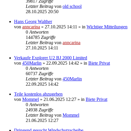
39817
Zugriffe
Letzter Beitrag
von
old school
28.10.2025 20:50
Hans Georg Walther
von
anncarina
»
27.10.2025 14:11
» in
Wichtige Mitteilungen
0
Antworten
144785
Zugriffe
Letzter Beitrag
von
anncarina
27.10.2025 14:11
Verkaufe Explorer U2 BJ 2000 Limited
von
450Marlin
»
22.09.2025 14:42
» in
Biete Privat
0
Antworten
60737
Zugriffe
Letzter Beitrag
von
450Marlin
22.09.2025 14:42
Teile kostenlos abzugeben
von
Mommel
»
21.06.2025 12:27
» in
Biete Privat
0
Antworten
24938
Zugriffe
Letzter Beitrag
von
Mommel
21.06.2025 12:27
Dringend gesucht Windschutzscheibe