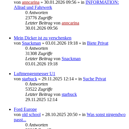
von
anncarina
»
30.01.2026 09:56
» in
INFORMATION:
Allrad und Fahrwerk
0
Antworten
23776
Zugriffe
Letzter Beitrag
von
anncarina
30.01.2026 09:56
Mein Dicker ist zu verschenken
von
Snackman
»
03.01.2026 19:18
» in
Biete Privat
0
Antworten
31308
Zugriffe
Letzter Beitrag
von
Snackman
03.01.2026 19:18
Luftmengenmesser U1
von
starbuck
»
29.11.2025 12:14
» in
Suche Privat
0
Antworten
53522
Zugriffe
Letzter Beitrag
von
starbuck
29.11.2025 12:14
Ford Europe
von
old school
»
28.10.2025 20:50
» in
Was sonst nirgendwo
passt...
0
Antworten