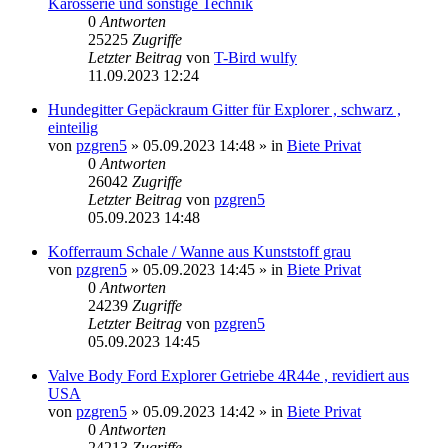
Karosserie und sonstige Technik
0
Antworten
25225
Zugriffe
Letzter Beitrag
von
T-Bird wulfy
11.09.2023 12:24
Hundegitter Gepäckraum Gitter für Explorer , schwarz ,
einteilig
von
pzgren5
»
05.09.2023 14:48
» in
Biete Privat
0
Antworten
26042
Zugriffe
Letzter Beitrag
von
pzgren5
05.09.2023 14:48
Kofferraum Schale / Wanne aus Kunststoff grau
von
pzgren5
»
05.09.2023 14:45
» in
Biete Privat
0
Antworten
24239
Zugriffe
Letzter Beitrag
von
pzgren5
05.09.2023 14:45
Valve Body Ford Explorer Getriebe 4R44e , revidiert aus
USA
von
pzgren5
»
05.09.2023 14:42
» in
Biete Privat
0
Antworten
24213
Zugriffe