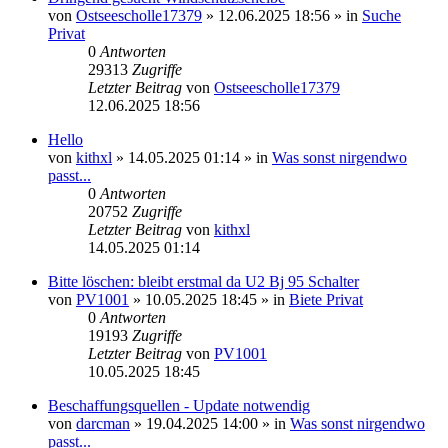
von
Ostseescholle17379
»
12.06.2025 18:56
» in
Suche
Privat
0
Antworten
29313
Zugriffe
Letzter Beitrag
von
Ostseescholle17379
12.06.2025 18:56
Hello
von
kithxl
»
14.05.2025 01:14
» in
Was sonst nirgendwo
passt...
0
Antworten
20752
Zugriffe
Letzter Beitrag
von
kithxl
14.05.2025 01:14
Bitte löschen: bleibt erstmal da U2 Bj 95 Schalter
von
PV1001
»
10.05.2025 18:45
» in
Biete Privat
0
Antworten
19193
Zugriffe
Letzter Beitrag
von
PV1001
10.05.2025 18:45
Beschaffungsquellen - Update notwendig
von
darcman
»
19.04.2025 14:00
» in
Was sonst nirgendwo
passt...