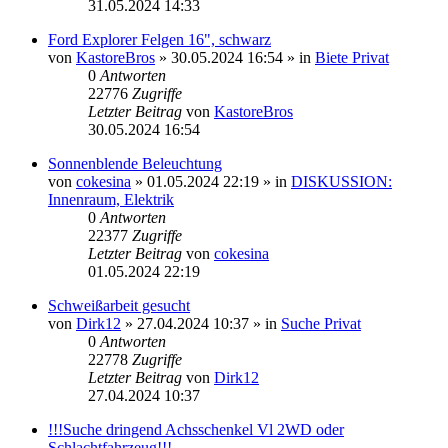
31.05.2024 14:33
Ford Explorer Felgen 16", schwarz
von
KastoreBros
»
30.05.2024 16:54
» in
Biete Privat
0
Antworten
22776
Zugriffe
Letzter Beitrag
von
KastoreBros
30.05.2024 16:54
Sonnenblende Beleuchtung
von
cokesina
»
01.05.2024 22:19
» in
DISKUSSION:
Innenraum, Elektrik
0
Antworten
22377
Zugriffe
Letzter Beitrag
von
cokesina
01.05.2024 22:19
Schweißarbeit gesucht
von
Dirk12
»
27.04.2024 10:37
» in
Suche Privat
0
Antworten
22778
Zugriffe
Letzter Beitrag
von
Dirk12
27.04.2024 10:37
!!!Suche dringend Achsschenkel Vl 2WD oder
Schlachtfahrzeug!!!