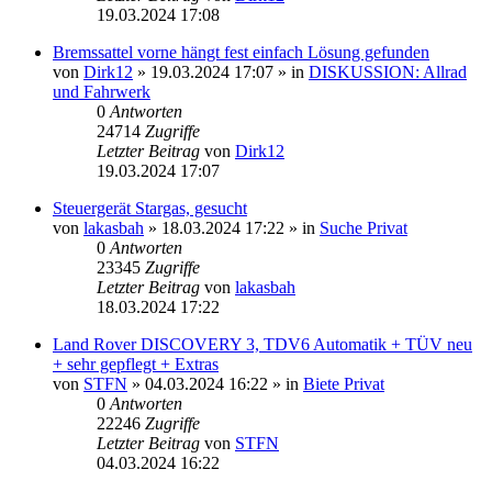
19.03.2024 17:08
Bremssattel vorne hängt fest einfach Lösung gefunden
von
Dirk12
»
19.03.2024 17:07
» in
DISKUSSION: Allrad
und Fahrwerk
0
Antworten
24714
Zugriffe
Letzter Beitrag
von
Dirk12
19.03.2024 17:07
Steuergerät Stargas, gesucht
von
lakasbah
»
18.03.2024 17:22
» in
Suche Privat
0
Antworten
23345
Zugriffe
Letzter Beitrag
von
lakasbah
18.03.2024 17:22
Land Rover DISCOVERY 3, TDV6 Automatik + TÜV neu
+ sehr gepflegt + Extras
von
STFN
»
04.03.2024 16:22
» in
Biete Privat
0
Antworten
22246
Zugriffe
Letzter Beitrag
von
STFN
04.03.2024 16:22