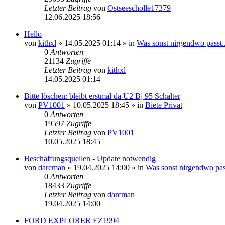
Letzter Beitrag
von
Ostseescholle17379
12.06.2025 18:56
Hello
von
kithxl
»
14.05.2025 01:14
» in
Was sonst nirgendwo passt..
0
Antworten
21134
Zugriffe
Letzter Beitrag
von
kithxl
14.05.2025 01:14
Bitte löschen: bleibt erstmal da U2 Bj 95 Schalter
von
PV1001
»
10.05.2025 18:45
» in
Biete Privat
0
Antworten
19597
Zugriffe
Letzter Beitrag
von
PV1001
10.05.2025 18:45
Beschaffungsquellen - Update notwendig
von
darcman
»
19.04.2025 14:00
» in
Was sonst nirgendwo pass
0
Antworten
18433
Zugriffe
Letzter Beitrag
von
darcman
19.04.2025 14:00
FORD EXPLORER EZ1994