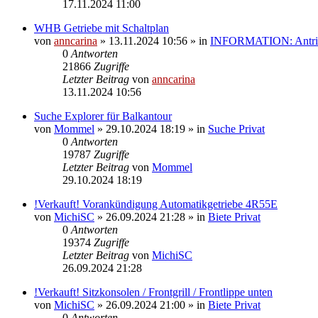
17.11.2024 11:00
WHB Getriebe mit Schaltplan
von
anncarina
»
13.11.2024 10:56
» in
INFORMATION: Antrieb
0
Antworten
21866
Zugriffe
Letzter Beitrag
von
anncarina
13.11.2024 10:56
Suche Explorer für Balkantour
von
Mommel
»
29.10.2024 18:19
» in
Suche Privat
0
Antworten
19787
Zugriffe
Letzter Beitrag
von
Mommel
29.10.2024 18:19
!Verkauft! Vorankündigung Automatikgetriebe 4R55E
von
MichiSC
»
26.09.2024 21:28
» in
Biete Privat
0
Antworten
19374
Zugriffe
Letzter Beitrag
von
MichiSC
26.09.2024 21:28
!Verkauft! Sitzkonsolen / Frontgrill / Frontlippe unten
von
MichiSC
»
26.09.2024 21:00
» in
Biete Privat
0
Antworten