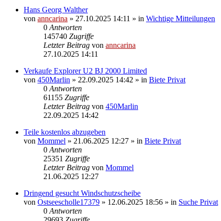
Hans Georg Walther
von
anncarina
»
27.10.2025 14:11
» in
Wichtige Mitteilungen
0
Antworten
145740
Zugriffe
Letzter Beitrag
von
anncarina
27.10.2025 14:11
Verkaufe Explorer U2 BJ 2000 Limited
von
450Marlin
»
22.09.2025 14:42
» in
Biete Privat
0
Antworten
61155
Zugriffe
Letzter Beitrag
von
450Marlin
22.09.2025 14:42
Teile kostenlos abzugeben
von
Mommel
»
21.06.2025 12:27
» in
Biete Privat
0
Antworten
25351
Zugriffe
Letzter Beitrag
von
Mommel
21.06.2025 12:27
Dringend gesucht Windschutzscheibe
von
Ostseescholle17379
»
12.06.2025 18:56
» in
Suche Privat
0
Antworten
29693
Zugriffe