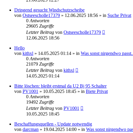
Dringend gesucht Windschutzscheibe
von
Ostseescholle17379
»
12.06.2025 18:56
» in
Suche Privat
0
Antworten
29605
Zugriffe
Letzter Beitrag
von
Ostseescholle17379
12.06.2025 18:56
Hello
von
kithxl
»
14.05.2025 01:14
» in
Was sonst nirgendwo passt..
0
Antworten
21079
Zugriffe
Letzter Beitrag
von
kithxl
14.05.2025 01:14
Bitte löschen: bleibt erstmal da U2 Bj 95 Schalter
von
PV1001
»
10.05.2025 18:45
» in
Biete Privat
0
Antworten
19492
Zugriffe
Letzter Beitrag
von
PV1001
10.05.2025 18:45
Beschaffungsquellen - Update notwendig
von
darcman
»
19.04.2025 14:00
» in
Was sonst nirgendwo pass