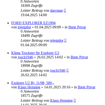
0
Antworten
18369
Zugriffe
Letzter Beitrag
von
darcman
19.04.2025 14:00
FORD EXPLORER EZ1994
von
trijetpilot
»
01.04.2025 09:09
» in
Biete Privat
0
Antworten
18490
Zugriffe
Letzter Beitrag
von
trijetpilot
01.04.2025 09:09
Klima Trockner für Explorer U2
von
josch1946
»
26.02.2025 14:02
» in
Biete Privat
0
Antworten
18998
Zugriffe
Letzter Beitrag
von
josch1946
26.02.2025 14:02
Explorer U2 Bj. 11/98, 500,-
von
Klaus Henning
»
14.01.2025 20:16
» in
Biete Privat
0
Antworten
18575
Zugriffe
Letzter Beitrag
von
Klaus Henning
14.01.2025 20:16