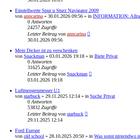
Einstellwerte Spur u Sturz Navigator 2009
von
anncarina
»
30.01.2026 09:56
» in
INFORMATION: Allrad
0
Antworten
24257
Zugriffe
Letzter Beitrag
von
anncarina
30.01.2026 09:56
Mein Dicker ist zu verschenken
von
Snackman
»
03.01.2026 19:18
» in
Biete Privat
0
Antworten
31625
Zugriffe
Letzter Beitrag
von
Snackman
03.01.2026 19:18
Luftmengenmesser U1
von
starbuck
»
29.11.2025 12:14
» in
Suche Privat
0
Antworten
53832
Zugriffe
Letzter Beitrag
von
starbuck
29.11.2025 12:14
Ford Europe
von
old school
»
28.10.2025 20:50
» in
Was sonst nirgendwo pa