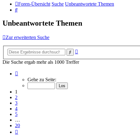
Foren-Übersicht
Suche
Unbeantwortete Themen
Suche
Unbeantwortete Themen
Zur erweiterten Suche
Erweiterte
Suche
Suche
Die Suche ergab mehr als 1000 Treffer
Seite
1
Gehe zu Seite:
von
20
1
2
3
4
5
…
20
Nächste