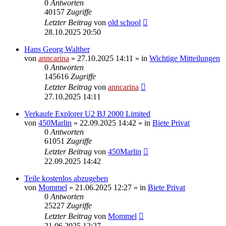
0
Antworten
40157
Zugriffe
Letzter Beitrag
von
old school
28.10.2025 20:50
Hans Georg Walther
von
anncarina
»
27.10.2025 14:11
» in
Wichtige Mitteilungen
0
Antworten
145616
Zugriffe
Letzter Beitrag
von
anncarina
27.10.2025 14:11
Verkaufe Explorer U2 BJ 2000 Limited
von
450Marlin
»
22.09.2025 14:42
» in
Biete Privat
0
Antworten
61051
Zugriffe
Letzter Beitrag
von
450Marlin
22.09.2025 14:42
Teile kostenlos abzugeben
von
Mommel
»
21.06.2025 12:27
» in
Biete Privat
0
Antworten
25227
Zugriffe
Letzter Beitrag
von
Mommel
21.06.2025 12:27