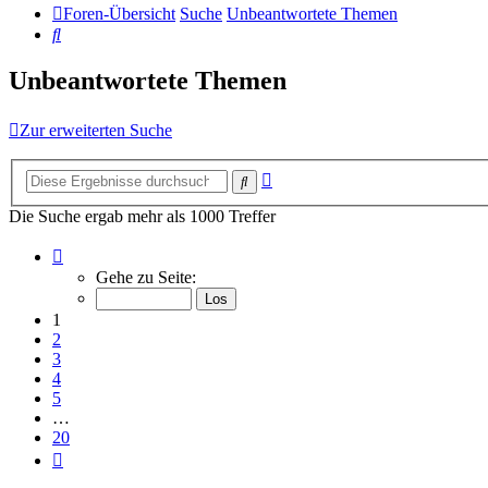
Foren-Übersicht
Suche
Unbeantwortete Themen
Suche
Unbeantwortete Themen
Zur erweiterten Suche
Erweiterte
Suche
Suche
Die Suche ergab mehr als 1000 Treffer
Seite
1
Gehe zu Seite:
von
20
1
2
3
4
5
…
20
Nächste