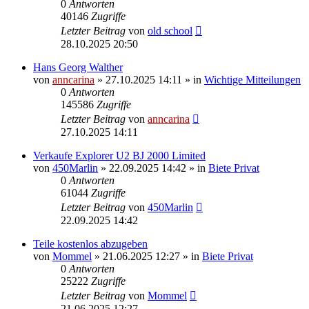
0
Antworten
40146
Zugriffe
Letzter Beitrag
von
old school
28.10.2025 20:50
Hans Georg Walther
von
anncarina
»
27.10.2025 14:11
» in
Wichtige Mitteilungen
0
Antworten
145586
Zugriffe
Letzter Beitrag
von
anncarina
27.10.2025 14:11
Verkaufe Explorer U2 BJ 2000 Limited
von
450Marlin
»
22.09.2025 14:42
» in
Biete Privat
0
Antworten
61044
Zugriffe
Letzter Beitrag
von
450Marlin
22.09.2025 14:42
Teile kostenlos abzugeben
von
Mommel
»
21.06.2025 12:27
» in
Biete Privat
0
Antworten
25222
Zugriffe
Letzter Beitrag
von
Mommel
21.06.2025 12:27