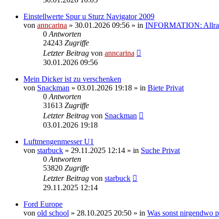
Einstellwerte Spur u Sturz Navigator 2009
von
anncarina
»
30.01.2026 09:56
» in
INFORMATION: Allrad
0
Antworten
24243
Zugriffe
Letzter Beitrag
von
anncarina
30.01.2026 09:56
Mein Dicker ist zu verschenken
von
Snackman
»
03.01.2026 19:18
» in
Biete Privat
0
Antworten
31613
Zugriffe
Letzter Beitrag
von
Snackman
03.01.2026 19:18
Luftmengenmesser U1
von
starbuck
»
29.11.2025 12:14
» in
Suche Privat
0
Antworten
53820
Zugriffe
Letzter Beitrag
von
starbuck
29.11.2025 12:14
Ford Europe
von
old school
»
28.10.2025 20:50
» in
Was sonst nirgendwo pa