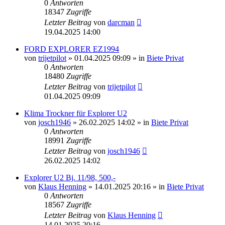
0
Antworten
18347
Zugriffe
Letzter Beitrag
von
darcman
19.04.2025 14:00
FORD EXPLORER EZ1994
von
trijetpilot
»
01.04.2025 09:09
» in
Biete Privat
0
Antworten
18480
Zugriffe
Letzter Beitrag
von
trijetpilot
01.04.2025 09:09
Klima Trockner für Explorer U2
von
josch1946
»
26.02.2025 14:02
» in
Biete Privat
0
Antworten
18991
Zugriffe
Letzter Beitrag
von
josch1946
26.02.2025 14:02
Explorer U2 Bj. 11/98, 500,-
von
Klaus Henning
»
14.01.2025 20:16
» in
Biete Privat
0
Antworten
18567
Zugriffe
Letzter Beitrag
von
Klaus Henning
14.01.2025 20:16