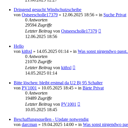
Dringend gesucht Windschutzscheibe
von
Ostseescholle17379
»
12.06.2025 18:56
» in
Suche Privat
0
Antworten
29594
Zugriffe
Letzter Beitrag
von
Ostseescholle17379
12.06.2025 18:56
Hello
von
kithxl
»
14.05.2025 01:14
» in
Was sonst nirgendwo passt..
0
Antworten
21070
Zugriffe
Letzter Beitrag
von
kithxl
14.05.2025 01:14
Bitte löschen: bleibt erstmal da U2 Bj 95 Schalter
von
PV1001
»
10.05.2025 18:45
» in
Biete Privat
0
Antworten
19489
Zugriffe
Letzter Beitrag
von
PV1001
10.05.2025 18:45
Beschaffungsquellen - Update notwendig
von
darcman
»
19.04.2025 14:00
» in
Was sonst nirgendwo pass