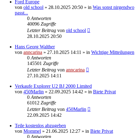
Ford Europe
von
old school
»
28.10.2025 20:50
» in
Was sonst nirgendwo
passt...
0
Antworten
40096
Zugriffe
Letzter Beitrag
von
old school
28.10.2025 20:50
Hans Georg Walther
von
anncarina
»
27.10.2025 14:11
» in
Wichtige Mitteilungen
0
Antworten
145501
Zugriffe
Letzter Beitrag
von
anncarina
27.10.2025 14:11
Verkaufe Explorer U2 BJ 2000 Limited
von
450Marlin
»
22.09.2025 14:42
» in
Biete Privat
0
Antworten
61012
Zugriffe
Letzter Beitrag
von
450Marlin
22.09.2025 14:42
Teile kostenlos abzugeben
von
Mommel
»
21.06.2025 12:27
» in
Biete Privat
0
Antworten