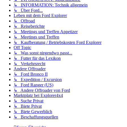
↳ INFORMATION: Technik allgemein
↳ Über Ford...
Leben mit dem Ford Explorer
↳ Offroad
↳ Reiseberichte
↳ Meetings und Treffen Appetizer
↳ Meetings und Treffen
↳ Kaufberatung / Betriebskosten Ford Explorer
Off Topic
↳ Was sonst nirgendwo passt...
↳ Futter für das Lexikon
↳ Verkehrsrecht
Andere Offroader
↳ Ford Bronco II
↳ Expedition / Excursion
↳ Ford Ranger (US)
↳ Andere Offroader von Ford
Marktplatz bei Explorer4x4
↳ Suche Privat
↳ Biete Privat
↳ Biete Gewerblich
↳ Beschaffungsquellen