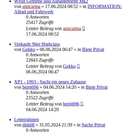
WHB Getriebe und Allradgetriebe Mk2
von
anncarina
»
17.06.2024 08:52
» in
INFORMATION:
Allrad und Fahrwerk
0
Antworten
25417
Zugriffe
Letzter Beitrag
von
anncarina
17.06.2024 08:52
Verkaufe 96er Highclass
von
Gekko
»
06.06.2024 06:47
» in
Biete Privat
0
Antworten
22843
Zugriffe
Letzter Beitrag
von
Gekko
06.06.2024 06:47
XP1 - 1993 - Sucht ein neues Zuhause
von
benji696
»
04.06.2024 14:20
» in
Biete Privat
0
Antworten
23522
Zugriffe
Letzter Beitrag
von
benji696
04.06.2024 14:20
Leiterrahmen
von
dirk68
»
31.05.2024 21:39
» in
Suche Privat
0
Antworten