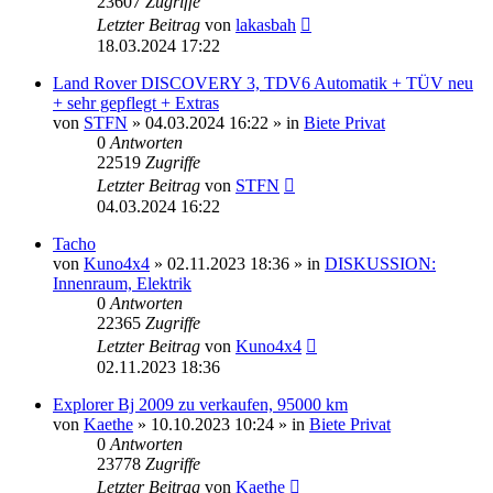
23607
Zugriffe
Letzter Beitrag
von
lakasbah
18.03.2024 17:22
Land Rover DISCOVERY 3, TDV6 Automatik + TÜV neu
+ sehr gepflegt + Extras
von
STFN
»
04.03.2024 16:22
» in
Biete Privat
0
Antworten
22519
Zugriffe
Letzter Beitrag
von
STFN
04.03.2024 16:22
Tacho
von
Kuno4x4
»
02.11.2023 18:36
» in
DISKUSSION:
Innenraum, Elektrik
0
Antworten
22365
Zugriffe
Letzter Beitrag
von
Kuno4x4
02.11.2023 18:36
Explorer Bj 2009 zu verkaufen, 95000 km
von
Kaethe
»
10.10.2023 10:24
» in
Biete Privat
0
Antworten
23778
Zugriffe
Letzter Beitrag
von
Kaethe