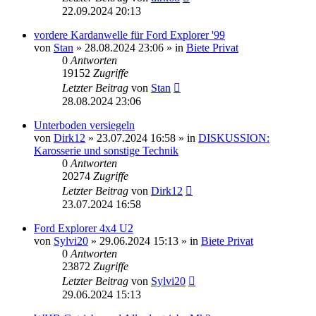
22.09.2024 20:13
vordere Kardanwelle für Ford Explorer '99
von
Stan
»
28.08.2024 23:06
» in
Biete Privat
0
Antworten
19152
Zugriffe
Letzter Beitrag
von
Stan
28.08.2024 23:06
Unterboden versiegeln
von
Dirk12
»
23.07.2024 16:58
» in
DISKUSSION:
Karosserie und sonstige Technik
0
Antworten
20274
Zugriffe
Letzter Beitrag
von
Dirk12
23.07.2024 16:58
Ford Explorer 4x4 U2
von
Sylvi20
»
29.06.2024 15:13
» in
Biete Privat
0
Antworten
23872
Zugriffe
Letzter Beitrag
von
Sylvi20
29.06.2024 15:13