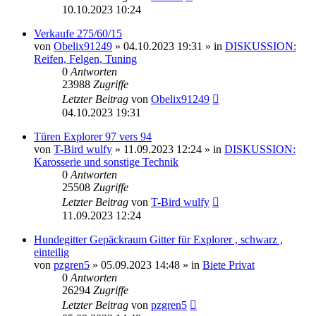
10.10.2023 10:24
Verkaufe 275/60/15
von
Obelix91249
»
04.10.2023 19:31
» in
DISKUSSION:
Reifen, Felgen, Tuning
0
Antworten
23988
Zugriffe
Letzter Beitrag
von
Obelix91249
04.10.2023 19:31
Türen Explorer 97 vers 94
von
T-Bird wulfy
»
11.09.2023 12:24
» in
DISKUSSION:
Karosserie und sonstige Technik
0
Antworten
25508
Zugriffe
Letzter Beitrag
von
T-Bird wulfy
11.09.2023 12:24
Hundegitter Gepäckraum Gitter für Explorer , schwarz ,
einteilig
von
pzgren5
»
05.09.2023 14:48
» in
Biete Privat
0
Antworten
26294
Zugriffe
Letzter Beitrag
von
pzgren5