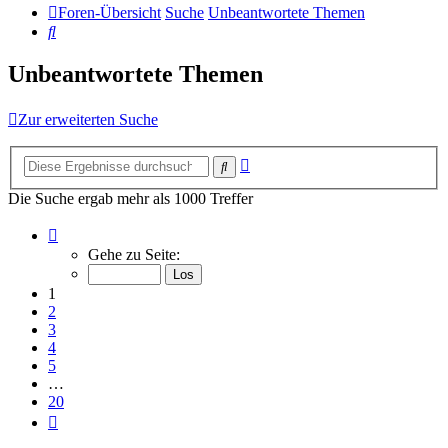
Foren-Übersicht
Suche
Unbeantwortete Themen
Suche
Unbeantwortete Themen
Zur erweiterten Suche
Erweiterte
Suche
Suche
Die Suche ergab mehr als 1000 Treffer
Seite
1
Gehe zu Seite:
von
20
1
2
3
4
5
…
20
Nächste