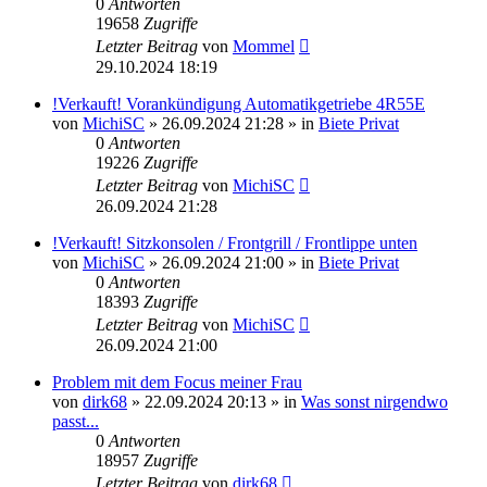
0
Antworten
19658
Zugriffe
Letzter Beitrag
von
Mommel
29.10.2024 18:19
!Verkauft! Vorankündigung Automatikgetriebe 4R55E
von
MichiSC
»
26.09.2024 21:28
» in
Biete Privat
0
Antworten
19226
Zugriffe
Letzter Beitrag
von
MichiSC
26.09.2024 21:28
!Verkauft! Sitzkonsolen / Frontgrill / Frontlippe unten
von
MichiSC
»
26.09.2024 21:00
» in
Biete Privat
0
Antworten
18393
Zugriffe
Letzter Beitrag
von
MichiSC
26.09.2024 21:00
Problem mit dem Focus meiner Frau
von
dirk68
»
22.09.2024 20:13
» in
Was sonst nirgendwo
passt...
0
Antworten
18957
Zugriffe
Letzter Beitrag
von
dirk68