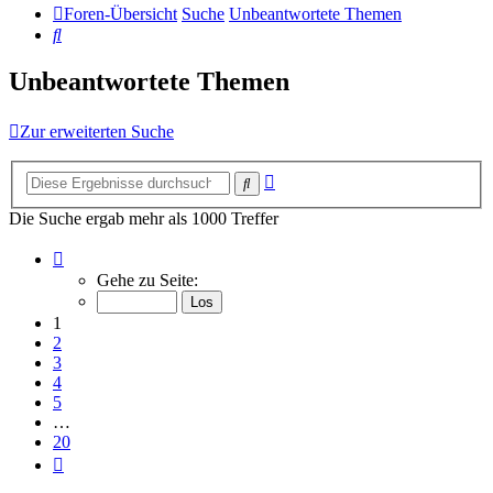
Foren-Übersicht
Suche
Unbeantwortete Themen
Suche
Unbeantwortete Themen
Zur erweiterten Suche
Erweiterte
Suche
Suche
Die Suche ergab mehr als 1000 Treffer
Seite
1
Gehe zu Seite:
von
20
1
2
3
4
5
…
20
Nächste