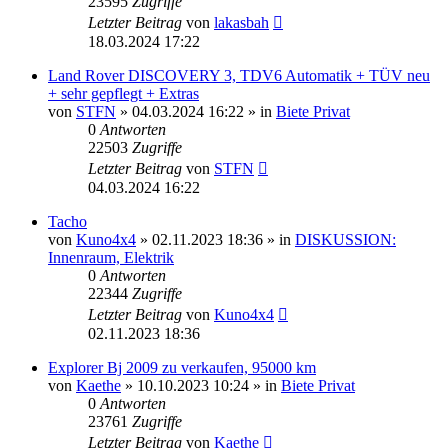
23595
Zugriffe
Letzter Beitrag
von
lakasbah
18.03.2024 17:22
Land Rover DISCOVERY 3, TDV6 Automatik + TÜV neu
+ sehr gepflegt + Extras
von
STFN
»
04.03.2024 16:22
» in
Biete Privat
0
Antworten
22503
Zugriffe
Letzter Beitrag
von
STFN
04.03.2024 16:22
Tacho
von
Kuno4x4
»
02.11.2023 18:36
» in
DISKUSSION:
Innenraum, Elektrik
0
Antworten
22344
Zugriffe
Letzter Beitrag
von
Kuno4x4
02.11.2023 18:36
Explorer Bj 2009 zu verkaufen, 95000 km
von
Kaethe
»
10.10.2023 10:24
» in
Biete Privat
0
Antworten
23761
Zugriffe
Letzter Beitrag
von
Kaethe