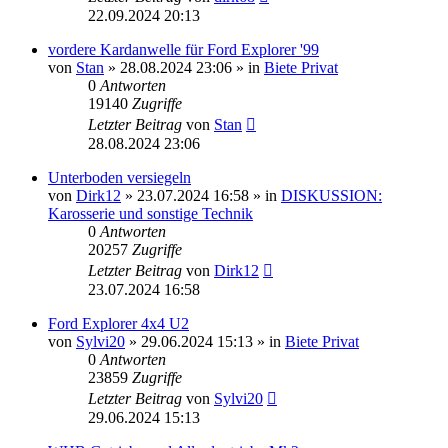
22.09.2024 20:13
vordere Kardanwelle für Ford Explorer '99
von
Stan
»
28.08.2024 23:06
» in
Biete Privat
0
Antworten
19140
Zugriffe
Letzter Beitrag
von
Stan
28.08.2024 23:06
Unterboden versiegeln
von
Dirk12
»
23.07.2024 16:58
» in
DISKUSSION:
Karosserie und sonstige Technik
0
Antworten
20257
Zugriffe
Letzter Beitrag
von
Dirk12
23.07.2024 16:58
Ford Explorer 4x4 U2
von
Sylvi20
»
29.06.2024 15:13
» in
Biete Privat
0
Antworten
23859
Zugriffe
Letzter Beitrag
von
Sylvi20
29.06.2024 15:13