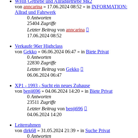
WHB Getriebe und Allradgetriebe Mk2
von
anncarina
»
17.06.2024 08:52
» in
INFORMATION:
Allrad und Fahrwerk
0
Antworten
25404
Zugriffe
Letzter Beitrag
von
anncarina
17.06.2024 08:52
Verkaufe 96er Highclass
von
Gekko
»
06.06.2024 06:47
» in
Biete Privat
0
Antworten
22830
Zugriffe
Letzter Beitrag
von
Gekko
06.06.2024 06:47
XP1 - 1993 - Sucht ein neues Zuhause
von
benji696
»
04.06.2024 14:20
» in
Biete Privat
0
Antworten
23511
Zugriffe
Letzter Beitrag
von
benji696
04.06.2024 14:20
Leiterrahmen
von
dirk68
»
31.05.2024 21:39
» in
Suche Privat
0
Antworten