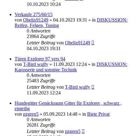
10.10.2023 10:24
Verkaufe 275/60/15
von
Obelix91249
»
04.10.2023 19:31
» in
DISKUSSION:
Reifen, Felgen, Tuning
0
Antworten
23964
Zugriffe
Letzter Beitrag
von
Obelix91249
04.10.2023 19:31
Türen Explorer 97 vers 94
von
T-Bird wulfy
»
11.09.2023 12:24
» in
DISKUSSION:
Karosserie und sonstige Technik
0
Antworten
25483
Zugriffe
Letzter Beitrag
von
T-Bird wulfy
11.09.2023 12:24
Hundegitter Gepäckraum Gitter für Explorer , schwarz ,
einteilig
von
pzgren5
»
05.09.2023 14:48
» in
Biete Privat
0
Antworten
26281
Zugriffe
Letzter Beitrag
von
pzgren5