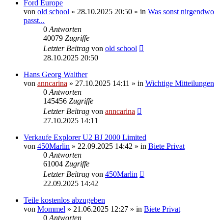
Ford Europe
von
old school
»
28.10.2025 20:50
» in
Was sonst nirgendwo
passt...
0
Antworten
40079
Zugriffe
Letzter Beitrag
von
old school
28.10.2025 20:50
Hans Georg Walther
von
anncarina
»
27.10.2025 14:11
» in
Wichtige Mitteilungen
0
Antworten
145456
Zugriffe
Letzter Beitrag
von
anncarina
27.10.2025 14:11
Verkaufe Explorer U2 BJ 2000 Limited
von
450Marlin
»
22.09.2025 14:42
» in
Biete Privat
0
Antworten
61004
Zugriffe
Letzter Beitrag
von
450Marlin
22.09.2025 14:42
Teile kostenlos abzugeben
von
Mommel
»
21.06.2025 12:27
» in
Biete Privat
0
Antworten