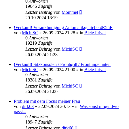
0
Antworten
19646
Zugriffe
Letzter Beitrag
von
Mommel
29.10.2024 18:19
!Verkauft! Vorankündigung Automatikgetriebe 4R55E
von
MichiSC
»
26.09.2024 21:28
» in
Biete Privat
0
Antworten
19219
Zugriffe
Letzter Beitrag
von
MichiSC
26.09.2024 21:28
!Verkauft! Sitzkonsolen / Frontgrill / Frontlippe unten
von
MichiSC
»
26.09.2024 21:00
» in
Biete Privat
0
Antworten
18381
Zugriffe
Letzter Beitrag
von
MichiSC
26.09.2024 21:00
Problem mit dem Focus meiner Frau
von
dirk68
»
22.09.2024 20:13
» in
Was sonst nirgendwo
passt...
0
Antworten
18947
Zugriffe
Letzter Beitrag
von
dirk68