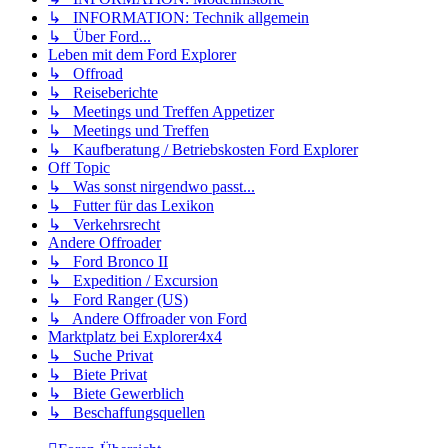
↳ INFORMATION: Technik allgemein
↳ Über Ford...
Leben mit dem Ford Explorer
↳ Offroad
↳ Reiseberichte
↳ Meetings und Treffen Appetizer
↳ Meetings und Treffen
↳ Kaufberatung / Betriebskosten Ford Explorer
Off Topic
↳ Was sonst nirgendwo passt...
↳ Futter für das Lexikon
↳ Verkehrsrecht
Andere Offroader
↳ Ford Bronco II
↳ Expedition / Excursion
↳ Ford Ranger (US)
↳ Andere Offroader von Ford
Marktplatz bei Explorer4x4
↳ Suche Privat
↳ Biete Privat
↳ Biete Gewerblich
↳ Beschaffungsquellen