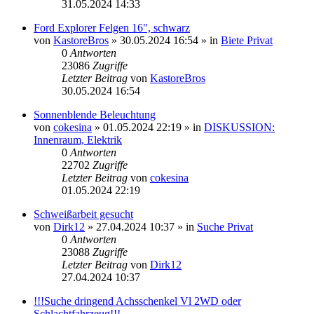
31.05.2024 14:33
Ford Explorer Felgen 16", schwarz
von
KastoreBros
»
30.05.2024 16:54
» in
Biete Privat
0
Antworten
23086
Zugriffe
Letzter Beitrag
von
KastoreBros
30.05.2024 16:54
Sonnenblende Beleuchtung
von
cokesina
»
01.05.2024 22:19
» in
DISKUSSION:
Innenraum, Elektrik
0
Antworten
22702
Zugriffe
Letzter Beitrag
von
cokesina
01.05.2024 22:19
Schweißarbeit gesucht
von
Dirk12
»
27.04.2024 10:37
» in
Suche Privat
0
Antworten
23088
Zugriffe
Letzter Beitrag
von
Dirk12
27.04.2024 10:37
!!!Suche dringend Achsschenkel Vl 2WD oder
Schlachtfahrzeug!!!