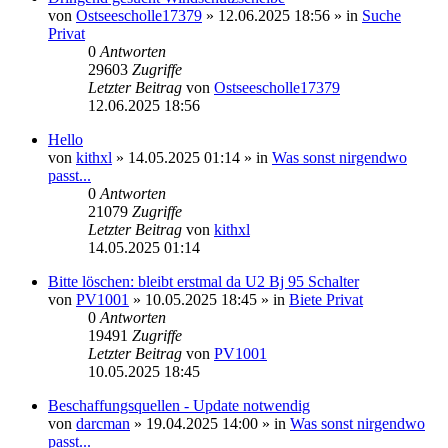
von
Ostseescholle17379
»
12.06.2025 18:56
» in
Suche
Privat
0
Antworten
29603
Zugriffe
Letzter Beitrag
von
Ostseescholle17379
12.06.2025 18:56
Hello
von
kithxl
»
14.05.2025 01:14
» in
Was sonst nirgendwo
passt...
0
Antworten
21079
Zugriffe
Letzter Beitrag
von
kithxl
14.05.2025 01:14
Bitte löschen: bleibt erstmal da U2 Bj 95 Schalter
von
PV1001
»
10.05.2025 18:45
» in
Biete Privat
0
Antworten
19491
Zugriffe
Letzter Beitrag
von
PV1001
10.05.2025 18:45
Beschaffungsquellen - Update notwendig
von
darcman
»
19.04.2025 14:00
» in
Was sonst nirgendwo
passt...