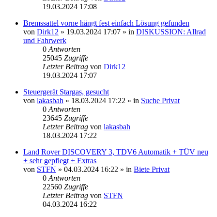
19.03.2024 17:08
Bremssattel vorne hängt fest einfach Lösung gefunden
von
Dirk12
»
19.03.2024 17:07
» in
DISKUSSION: Allrad
und Fahrwerk
0
Antworten
25045
Zugriffe
Letzter Beitrag
von
Dirk12
19.03.2024 17:07
Steuergerät Stargas, gesucht
von
lakasbah
»
18.03.2024 17:22
» in
Suche Privat
0
Antworten
23645
Zugriffe
Letzter Beitrag
von
lakasbah
18.03.2024 17:22
Land Rover DISCOVERY 3, TDV6 Automatik + TÜV neu
+ sehr gepflegt + Extras
von
STFN
»
04.03.2024 16:22
» in
Biete Privat
0
Antworten
22560
Zugriffe
Letzter Beitrag
von
STFN
04.03.2024 16:22