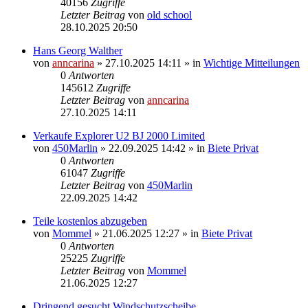
40156
Zugriffe
Letzter Beitrag
von
old school
28.10.2025 20:50
Hans Georg Walther
von
anncarina
»
27.10.2025 14:11
» in
Wichtige Mitteilungen
0
Antworten
145612
Zugriffe
Letzter Beitrag
von
anncarina
27.10.2025 14:11
Verkaufe Explorer U2 BJ 2000 Limited
von
450Marlin
»
22.09.2025 14:42
» in
Biete Privat
0
Antworten
61047
Zugriffe
Letzter Beitrag
von
450Marlin
22.09.2025 14:42
Teile kostenlos abzugeben
von
Mommel
»
21.06.2025 12:27
» in
Biete Privat
0
Antworten
25225
Zugriffe
Letzter Beitrag
von
Mommel
21.06.2025 12:27
Dringend gesucht Windschutzscheibe