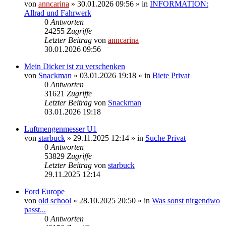
von
anncarina
»
30.01.2026 09:56
» in
INFORMATION:
Allrad und Fahrwerk
0
Antworten
24255
Zugriffe
Letzter Beitrag
von
anncarina
30.01.2026 09:56
Mein Dicker ist zu verschenken
von
Snackman
»
03.01.2026 19:18
» in
Biete Privat
0
Antworten
31621
Zugriffe
Letzter Beitrag
von
Snackman
03.01.2026 19:18
Luftmengenmesser U1
von
starbuck
»
29.11.2025 12:14
» in
Suche Privat
0
Antworten
53829
Zugriffe
Letzter Beitrag
von
starbuck
29.11.2025 12:14
Ford Europe
von
old school
»
28.10.2025 20:50
» in
Was sonst nirgendwo
passt...
0
Antworten