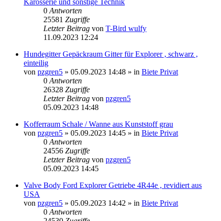
Karosserie und sonstige Technik
0
Antworten
25581
Zugriffe
Letzter Beitrag
von
T-Bird wulfy
11.09.2023 12:24
Hundegitter Gepäckraum Gitter für Explorer , schwarz ,
einteilig
von
pzgren5
»
05.09.2023 14:48
» in
Biete Privat
0
Antworten
26328
Zugriffe
Letzter Beitrag
von
pzgren5
05.09.2023 14:48
Kofferraum Schale / Wanne aus Kunststoff grau
von
pzgren5
»
05.09.2023 14:45
» in
Biete Privat
0
Antworten
24556
Zugriffe
Letzter Beitrag
von
pzgren5
05.09.2023 14:45
Valve Body Ford Explorer Getriebe 4R44e , revidiert aus
USA
von
pzgren5
»
05.09.2023 14:42
» in
Biete Privat
0
Antworten
24530
Zugriffe