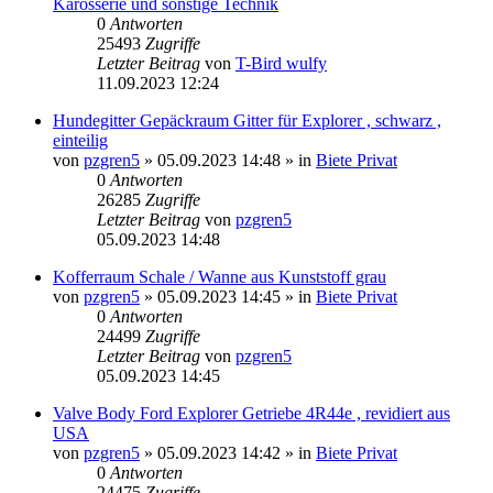
Karosserie und sonstige Technik
0
Antworten
25493
Zugriffe
Letzter Beitrag
von
T-Bird wulfy
11.09.2023 12:24
Hundegitter Gepäckraum Gitter für Explorer , schwarz ,
einteilig
von
pzgren5
»
05.09.2023 14:48
» in
Biete Privat
0
Antworten
26285
Zugriffe
Letzter Beitrag
von
pzgren5
05.09.2023 14:48
Kofferraum Schale / Wanne aus Kunststoff grau
von
pzgren5
»
05.09.2023 14:45
» in
Biete Privat
0
Antworten
24499
Zugriffe
Letzter Beitrag
von
pzgren5
05.09.2023 14:45
Valve Body Ford Explorer Getriebe 4R44e , revidiert aus
USA
von
pzgren5
»
05.09.2023 14:42
» in
Biete Privat
0
Antworten
24475
Zugriffe