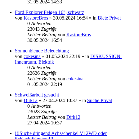
31.05.2024 14:33
Ford Explorer Felgen 16", schwarz
von
KastoreBros
»
30.05.2024 16:54
» in
Biete Privat
0
Antworten
23043
Zugriffe
Letzter Beitrag
von
KastoreBros
30.05.2024 16:54
Sonnenblende Beleuchtung
von
cokesina
»
01.05.2024 22:19
» in
DISKUSSION:
Innenraum, Elektrik
0
Antworten
22626
Zugriffe
Letzter Beitrag
von
cokesina
01.05.2024 22:19
Schweißarbeit gesucht
von
Dirk12
»
27.04.2024 10:37
» in
Suche Privat
0
Antworten
23028
Zugriffe
Letzter Beitrag
von
Dirk12
27.04.2024 10:37
!!!Suche dringend Achsschenkel Vl 2WD oder
Schlachtfahrzeug!!!