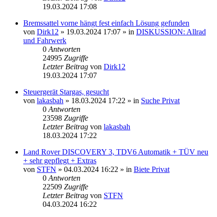
19.03.2024 17:08
Bremssattel vorne hängt fest einfach Lösung gefunden
von
Dirk12
»
19.03.2024 17:07
» in
DISKUSSION: Allrad
und Fahrwerk
0
Antworten
24995
Zugriffe
Letzter Beitrag
von
Dirk12
19.03.2024 17:07
Steuergerät Stargas, gesucht
von
lakasbah
»
18.03.2024 17:22
» in
Suche Privat
0
Antworten
23598
Zugriffe
Letzter Beitrag
von
lakasbah
18.03.2024 17:22
Land Rover DISCOVERY 3, TDV6 Automatik + TÜV neu
+ sehr gepflegt + Extras
von
STFN
»
04.03.2024 16:22
» in
Biete Privat
0
Antworten
22509
Zugriffe
Letzter Beitrag
von
STFN
04.03.2024 16:22