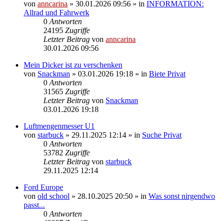
von
anncarina
»
30.01.2026 09:56
» in
INFORMATION:
Allrad und Fahrwerk
0
Antworten
24195
Zugriffe
Letzter Beitrag
von
anncarina
30.01.2026 09:56
Mein Dicker ist zu verschenken
von
Snackman
»
03.01.2026 19:18
» in
Biete Privat
0
Antworten
31565
Zugriffe
Letzter Beitrag
von
Snackman
03.01.2026 19:18
Luftmengenmesser U1
von
starbuck
»
29.11.2025 12:14
» in
Suche Privat
0
Antworten
53782
Zugriffe
Letzter Beitrag
von
starbuck
29.11.2025 12:14
Ford Europe
von
old school
»
28.10.2025 20:50
» in
Was sonst nirgendwo
passt...
0
Antworten