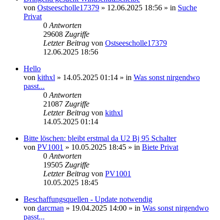
von
Ostseescholle17379
»
12.06.2025 18:56
» in
Suche
Privat
0
Antworten
29608
Zugriffe
Letzter Beitrag
von
Ostseescholle17379
12.06.2025 18:56
Hello
von
kithxl
»
14.05.2025 01:14
» in
Was sonst nirgendwo
passt...
0
Antworten
21087
Zugriffe
Letzter Beitrag
von
kithxl
14.05.2025 01:14
Bitte löschen: bleibt erstmal da U2 Bj 95 Schalter
von
PV1001
»
10.05.2025 18:45
» in
Biete Privat
0
Antworten
19505
Zugriffe
Letzter Beitrag
von
PV1001
10.05.2025 18:45
Beschaffungsquellen - Update notwendig
von
darcman
»
19.04.2025 14:00
» in
Was sonst nirgendwo
passt...