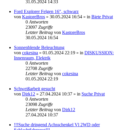
31.05.2024 14:33
Ford Explorer Felgen 16", schwarz
von
KastoreBros
»
30.05.2024 16:54
» in
Biete Privat
0
Antworten
23097
Zugriffe
Letzter Beitrag
von
KastoreBros
30.05.2024 16:54
Sonnenblende Beleuchtung
von
cokesina
»
01.05.2024 22:19
» in
DISKUSSION:
Innenraum, Elektrik
0
Antworten
22708
Zugriffe
Letzter Beitrag
von
cokesina
01.05.2024 22:19
Schweißarbeit gesucht
von
Dirk12
»
27.04.2024 10:37
» in
Suche Privat
0
Antworten
23098
Zugriffe
Letzter Beitrag
von
Dirk12
27.04.2024 10:37
!!!Suche dringend Achsschenkel Vl 2WD oder
Schlachtfahrzeug!!!