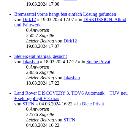
19.03.2024 17:08
Bremssattel vorne hängt fest einfach Lösung gefunden
von
Dirk12
»
19.03.2024 17:07
» in
DISKUSSION: Allrad
und Fahrwerk
0
Antworten
25057
Zugriffe
Letzter Beitrag
von
Dirk12
19.03.2024 17:07
Steuergerät Stargas, gesucht
von
lakasbah
»
18.03.2024 17:22
» in
Suche Privat
0
Antworten
23656
Zugriffe
Letzter Beitrag
von
lakasbah
18.03.2024 17:22
Land Rover DISCOVERY 3, TDV6 Automatik + TÜV neu
+ sehr gepflegt + Extras
von
STFN
»
04.03.2024 16:22
» in
Biete Privat
0
Antworten
22576
Zugriffe
Letzter Beitrag
von
STFN
04.03.2024 16:22