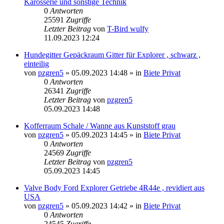
Karosserie und sonstige Technik
0
Antworten
25591
Zugriffe
Letzter Beitrag
von
T-Bird wulfy
11.09.2023 12:24
Hundegitter Gepäckraum Gitter für Explorer , schwarz ,
einteilig
von
pzgren5
»
05.09.2023 14:48
» in
Biete Privat
0
Antworten
26341
Zugriffe
Letzter Beitrag
von
pzgren5
05.09.2023 14:48
Kofferraum Schale / Wanne aus Kunststoff grau
von
pzgren5
»
05.09.2023 14:45
» in
Biete Privat
0
Antworten
24569
Zugriffe
Letzter Beitrag
von
pzgren5
05.09.2023 14:45
Valve Body Ford Explorer Getriebe 4R44e , revidiert aus
USA
von
pzgren5
»
05.09.2023 14:42
» in
Biete Privat
0
Antworten
24545
Zugriffe